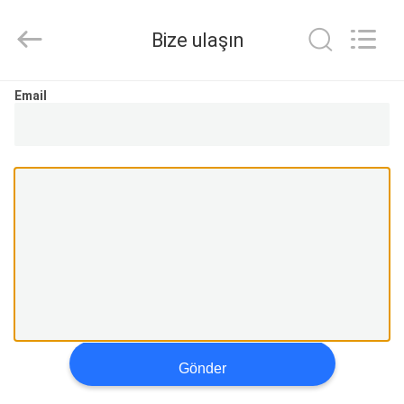
T&K
Garment
Accessories
Bize ulaşın
Co.,Ltd.
All
Rights
Reserved.
EV
Email
ÜRÜN:%
S
HAKKIMIZDA
FABRIKA
TURU
Gönder
KALITE