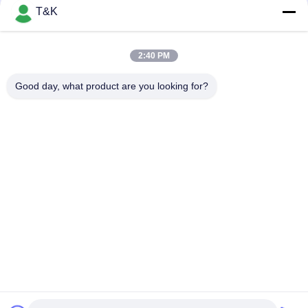
T&K
2:40 PM
Good day, what product are you looking for?
Popüler Kategoriler
Tüm
Giysi Etiketleri 
Serigrafi Giysi 
Etiketleri
Etiketleri
Kauçuk Giyim 
Silikon Isı Transferi 
Etiketleri
Etiketleri
Tpu Isı Transferi 
Özel Giysi Yamaları
Etiketi
Kabartmalı Deri 
Konfeksiyon 
Yamalar
Salıncak Etiketleri