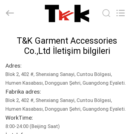
T&K
Garment
Accessories
Co.,Ltd.
All
Rights
Reserved.
EV
T&K Garment Accessories
ÜRÜN:%
Co.,Ltd İletişim bilgileri
S
Adres:
Blok 2, 402 #, Shenxiang Sanayi, Cuntou Bölgesi,
HAKKIMIZDA
Humen Kasabası, Dongguan Şehri, Guangdong Eyaleti.
Fabrika adres:
FABRIKA
Blok 2, 402 #, Shenxiang Sanayi, Cuntou Bölgesi,
TURU
Humen Kasabası, Dongguan Şehri, Guangdong Eyaleti.
WorkTime:
8:00-24:00 (Beijing Saat)
KALITE