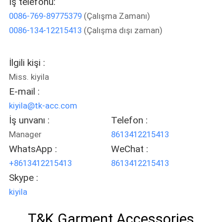
İş telefonu:
KONTROL
0086-769-89775379
(Çalışma Zamanı)
0086-134-12215413
(Çalışma dışı zaman)
BIZIMLE
ILETIŞIME
İlgili kişi :
GEÇIN
Miss. kiyila
E-mail :
BIR
kiyila@tk-acc.com
TEKLIF
İş unvanı :
Telefon :
Manager
8613412215413
ISTEĞI
WhatsApp :
WeChat :
+8613412215413
8613412215413
SITE
Skype :
HARITASI
kiyila
PRIVACY
T&K Garment Accessories