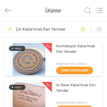
T&K
Garment
Accessories
Ürünler
Co.,Ltd.
All
Rights
Reserved.
EV
38
Çin Kabartmalı Deri Yamalar
Giysi Etiketleri
ÜRÜN:%
Etiketleri
HOT
Konfeksiyon Kabartmalı
S
Deri Yamalar
HAKKIMIZDA
Negotiate MOQ:500pcs
ŞIMDI SORGULAMA
37
FABRIKA
Serigrafi Giysi
HOT
Isı Basın Kabartmalı Deri
TURU
Yamalar
Etiketleri
KALITE
Negotiate MOQ:500pcs