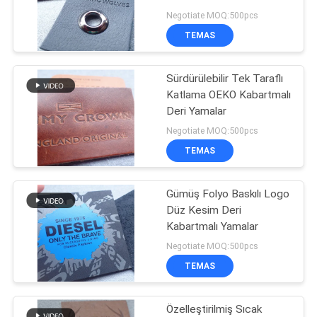
POLICY
Negotiate MOQ:500pcs
TEMAS
33
tpu ısı transferi
Sürdürülebilir Tek Taraflı
Katlama OEKO Kabartmalı
etiketi
Deri Yamalar
Negotiate MOQ:500pcs
TEMAS
Gümüş Folyo Baskılı Logo
92
Düz Kesim Deri
Kabartmalı Yamalar
Özel Giysi Yamaları
Negotiate MOQ:500pcs
TEMAS
Özelleştirilmiş Sıcak