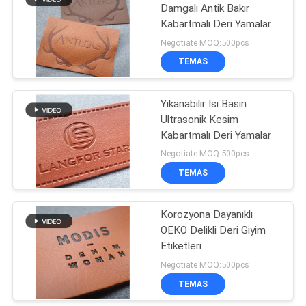
Damgalı Antik Bakır
Kabartmalı Deri Yamalar
44
Negotiate MOQ:500pcs
Kabartmalı Deri
TEMAS
Yamalar
Yıkanabilir Isı Basın
Ultrasonik Kesim
Kabartmalı Deri Yamalar
Negotiate MOQ:500pcs
TEMAS
21
Konfeksiyon
Korozyona Dayanıklı
OEKO Delikli Deri Giyim
Salıncak Etiketleri
Etiketleri
Negotiate MOQ:500pcs
TEMAS