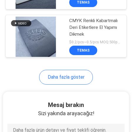
TEMAS
22
Fermuar Sürgü
CMYK Renkli Kabartmalı
Çektirmesi
Deri Etiketlere El Yapımı
Dikmek
$0.2/pcs~0.5/pcs MOQ:500pcs
TEMAS
Daha fazla göster
Mesaj bırakın
Sizi yakında arayacağız!