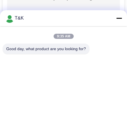
T&K
9:35 AM
Good day, what product are you looking for?
Popüler Kategoriler
Tüm
Giysi Etiketleri 
Serigrafi Giysi 
Etiketleri
Etiketleri
Kauçuk Giyim 
Silikon Isı Transferi 
Etiketleri
Etiketleri
Tpu Isı Transferi 
Özel Giysi Yamaları
Etiketi