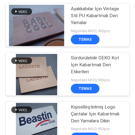
Ayakkabılar İçin Vintage
42
Stil PU Kabartmalı Deri
Yamalar
Baskılı Elastik Bant
Negotiate MOQ:500pcs
TEMAS
Sürdürülebilir OEKO Kot
İçin Kabartmalı Deri
Etiketleri
28
Negotiate MOQ:500pcs
TEMAS
Dize Kordonu Çekin
Kişiselleştirilmiş Logo
Çantalar İçin Kabartmalı
Deri Yamalara Dikin
Negotiate MOQ:500pcs