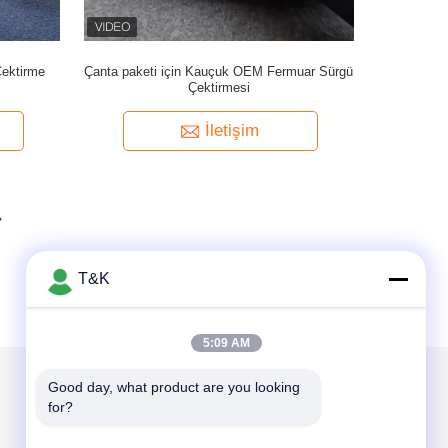
Çektirme
Çanta paketi için Kauçuk OEM Fermuar Sürgü
Çektirmesi
İletişim
T&K
5:09 AM
Good day, what product are you looking 
for?
Mail Gönder