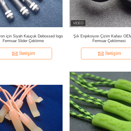
yon için Siyah Kauçuk Debossed logo
Şık Enjeksiyon Çizim Kafası OEM
Fermuar Slider Çektirme
Fermuar Çektirmesi
İletişim
İletişim