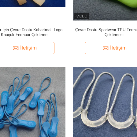
er İçin Çevre Dostu Kabartmalı Logo
Çevre Dostu Sportwear TPU Fermu
Kauçuk Fermuar Çektirme
Çektirmesi
İletişim
İletişim