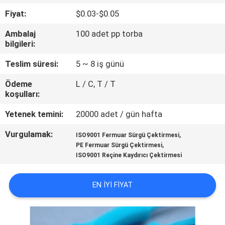
KONTROL
Fiyat:
$0.03-$0.05
Ambalaj
100 adet pp torba
BIZIMLE
bilgileri:
ILETIŞIME
Teslim süresi:
5 ~ 8 iş günü
GEÇIN
Ödeme
L / C, T / T
koşulları:
BIR
Yetenek temini:
20000 adet / gün hafta
TEKLIF
Vurgulamak:
,
ISO9001 Fermuar Sürgü Çektirmesi
ISTEĞI
,
PE Fermuar Sürgü Çektirmesi
ISO9001 Reçine Kaydırıcı Çektirmesi
SITE
EN IYI FIYAT
HARITASI
PRIVACY