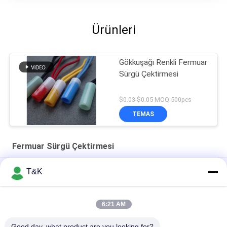
Ürünleri
Gökkuşağı Renkli Fermuar
Sürgü Çektirmesi
$0.03-$0.05 MOQ:500pcs
TEMAS
Fermuar Sürgü Çektirmesi
Özel Logo Otomatik Kilit Dayanıklı Çanta Zip Çektirmesi
T&K
Enjeksiyon Kalıplama PE ISO9001 Fermuar Sürgü Çektirmesi
6:21 AM
Bagaj için ODM renkli enjeksiyon Kauçuk TPU Fermuar
Çektirme
Good day, what product are you looking for?