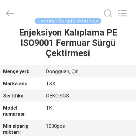
T&K
Garment
Accessories
Co.,Ltd.
All
Fermuar Sürgü Çektirmesi
Rights
Reserved.
Enjeksiyon Kalıplama PE
EV
ISO9001 Fermuar Sürgü
ÜRÜN:%
Çektirmesi
S
Menşe yeri:
Dongguan, Çin
HAKKIMIZDA
Marka adı:
T&K
Sertifika:
OEKO,SGS
FABRIKA
Model
TK
TURU
numarası:
Min sipariş
1000pcs
KALITE
miktarı: