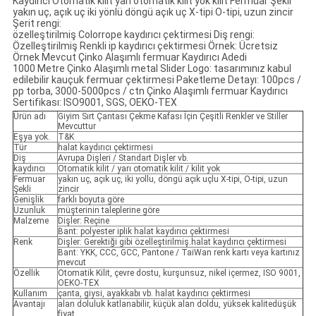
Kaydırıcı Otomatik kilit yarı otomatik kilit yok kilit Fermuar Şekli
yakın uç, açık uç iki yönlü döngü açık uç X-tipi O-tipi, uzun zincir
Şerit rengi:
özelleştirilmiş Colorrope kaydırıcı çektirmesi Diş rengi:
Özelleştirilmiş Renkli ip kaydırıcı çektirmesi Örnek: Ücretsiz
Örnek Mevcut Çinko Alaşımlı fermuar Kaydırıcı Adedi
1000 Metre Çinko Alaşımlı metal Slider Logo: tasarımınız kabul
edilebilir kauçuk fermuar çektirmesi Paketleme Detayı: 100pcs /
pp torba, 3000-5000pcs / ctn Çinko Alaşımlı fermuar Kaydırıcı
Sertifikası: ISO9001, SGS, OEKO-TEX
Ürün adı
Giyim Sırt Çantası Çekme Kafası İçin Çeşitli Renkler ve Stiller
Mevcuttur
Eşya yok.
T&K
Tür
halat kaydırıcı çektirmesi
Diş
Avrupa Dişleri / Standart Dişler vb.
kaydırıcı
Otomatik kilit / yarı otomatik kilit / kilit yok
Fermuar
yakın uç, açık uç, iki yollu, döngü açık uçlu X-tipi, O-tipi, uzun
Şekli
zincir
Genişlik
farklı boyuta göre
Uzunluk
müşterinin taleplerine göre
Malzeme
Dişler: Reçine
Bant: polyester iplik halat kaydırıcı çektirmesi
Renk
Dişler: Gerektiği gibi özelleştirilmiş.halat kaydırıcı çektirmesi
Bant: YKK, CCC, GCC, Pantone / TaiWan renk kartı veya kartınız
mevcut
Özellik
Otomatik Kilit, çevre dostu, kurşunsuz, nikel içermez, ISO 9001,
OEKO-TEX
Kullanım
çanta, giysi, ayakkabı vb. halat kaydırıcı çektirmesi
Avantajı
alan doluluk katlanabilir, küçük alan doldu, yüksek kalitedüşük
fiyat