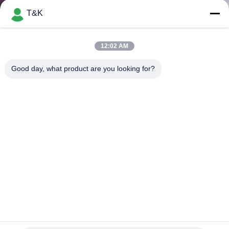
KONTROL
T&K
BIZIMLE
12:02 AM
ILETIŞIME
Good day, what product are you looking for?
GEÇIN
BIR
TEKLIF
ISTEĞI
SITEMAP
PRIVACY
Özel yumuşak silikon kauçuk giyim etiketleri kaymaz
özelliklerle zengin renk seçenekleri ve çevre dostu zehirli
POLICY
olmayan PVC malzemesi