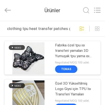
T&K
Garment
Accessories
Ürünler
Co.,Ltd.
All
Rights
Reserved.
EV
clothing tpu heat transfer patches çevrimiçi üretim
ÜRÜN:%
Fabrika özel tpu ısı
S
transferi yamaları 3D
Yumuşak tpu yama ısı
HAKKIMIZDA
transferi Özel etiket
Negotiated MOQ:100 adet.
transferi tpu ısı giyim için
TEMAS
FABRIKA
Özel 3D Yükseltilmiş
TURU
Logo Giysi için TPU Isı
Transferi Yamaları
KALITE
Negotiated MOQ:100 adet.