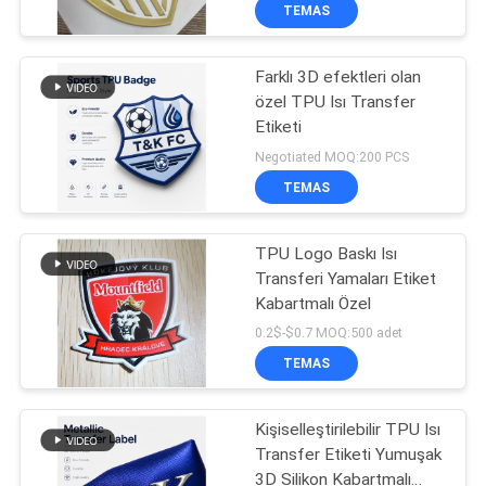
KONTROL
TEMAS
Farklı 3D efektleri olan
BIZIMLE
özel TPU Isı Transfer
ILETIŞIME
Etiketi
GEÇIN
Negotiated MOQ:200 PCS
TEMAS
BIR
TPU Logo Baskı Isı
TEKLIF
Transferi Yamaları Etiket
ISTEĞI
Kabartmalı Özel
0.2$-$0.7 MOQ:500 adet
SITE
TEMAS
HARITASI
Kişiselleştirilebilir TPU Isı
Transfer Etiketi Yumuşak
PRIVACY
3D Silikon Kabartmalı