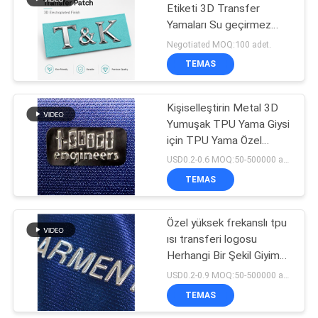
Etiketi 3D Transfer
Yamaları Su geçirmez
Metal Rozetler Giysi
Negotiated MOQ:100 adet.
Çantalar Ayakkabılar Sıkı
TEMAS
Tavsiye
Kişiselleştirin Metal 3D
Yumuşak TPU Yama Giysi
için TPU Yama Özel
Renkli TPU Isı Transferi
USD0.2-0.6 MOQ:50-500000 adet
TEMAS
Özel yüksek frekanslı tpu
ısı transferi logosu
Herhangi Bir Şekil Giyim
Ayakkabısı Üniforma Spor
USD0.2-0.9 MOQ:50-500000 adet
Giysi Oyuncaklar El
TEMAS
çantaları için 3D TPU