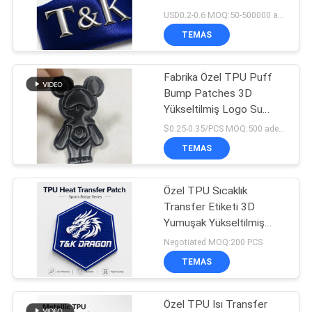
Yama Giysiler Şapkalar
POLICY
USD0.2-0.6 MOQ:50-500000 adet
Çantalar Paltolar İçin
TEMAS
Çevre Dostu Dayanıklı
Malzeme
Fabrika Özel TPU Puff
Bump Patches 3D
Yükseltilmiş Logo Su
geçirmez TPU Isı
$0.25-0.35/PCS MOQ:500 adet/sipariş
Transferi Patches
TEMAS
Kıyafet Etiketleri
Üzerinde Demir
Özel TPU Sıcaklık
Transfer Etiketi 3D
Yumuşak Yükseltilmiş
Etkilere Sahip Ekolojik
Negotiated MOQ:200 PCS
Dostu Malzeme Giyim
TEMAS
Logo Şapka Çantalar
Özel TPU Isı Transfer