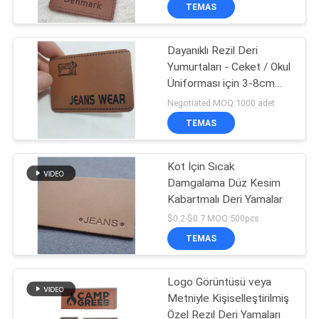
bitirme için renk dolu
KONTROL
TEMAS
bask teknikleriyle
Dayanıklı Rezil Deri
BIZIMLE
Yumurtaları - Ceket / Okul
ILETIŞIME
Üniforması için 3-8cm
GEÇIN
Özel Boyut
Negotiated MOQ:1000 adet
TEMAS
BIR
Kot İçin Sıcak
TEKLIF
Damgalama Düz Kesim
ISTEĞI
Kabartmalı Deri Yamalar
$0.2-$0.7 MOQ:500pcs
SITE
TEMAS
HARITASI
Logo Görüntüsü veya
Metniyle Kişiselleştirilmiş
PRIVACY
Özel Rezil Deri Yamaları