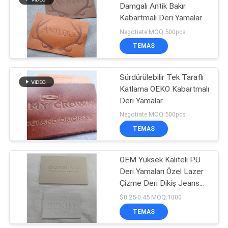
Damgalı Antik Bakır
Kabartmalı Deri Yamalar
Negotiate MOQ:500pcs
TEMAS
Sürdürülebilir Tek Taraflı
Katlama OEKO Kabartmalı
Deri Yamalar
Negotiate MOQ:500pcs
TEMAS
OEM Yüksek Kaliteli PU
Deri Yamaları Özel Lazer
Çizme Deri Dikiş Jeans
Ceket Baskı Rozet
$0.25-0.45 MOQ:1000
TEMAS