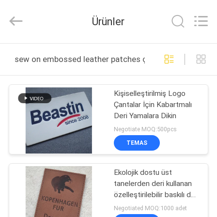
T&K
Garment
Accessories
Ürünler
Co.,Ltd.
All
Rights
Reserved.
EV
sew on embossed leather patches çevrimiçi üretim
ÜRÜN:%
Kişiselleştirilmiş Logo
S
Çantalar İçin Kabartmalı
Deri Yamalara Dikin
HAKKIMIZDA
Negotiate MOQ:500pcs
TEMAS
FABRIKA
Ekolojik dostu üst
TURU
tanelerden deri kullanan
özelleştirilebilir baskılı deri
KALITE
yamaları, kör baskıyla ve
Negotiated MOQ:1000 adet