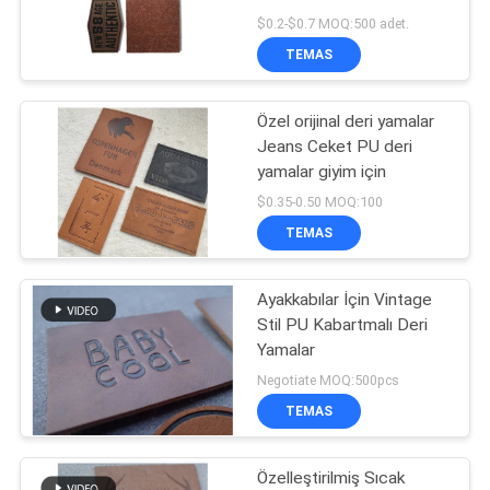
POLICY
$0.2-$0.7 MOQ:500 adet.
TEMAS
Özel orijinal deri yamalar
Jeans Ceket PU deri
yamalar giyim için
$0.35-0.50 MOQ:100
TEMAS
Ayakkabılar İçin Vintage
Stil PU Kabartmalı Deri
Yamalar
Negotiate MOQ:500pcs
TEMAS
Özelleştirilmiş Sıcak