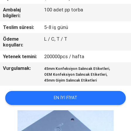
KONTROL
Ambalaj
100 adet pp torba
bilgileri:
BIZIMLE
Teslim süresi:
5-8 iş günü
ILETIŞIME
Ödeme
L / C, T / T
GEÇIN
koşulları:
Yetenek temini:
200000pcs / hafta
BIR
Vurgulamak:
,
45mm Konfeksiyon Salıncak Etiketleri
TEKLIF
,
OEM Konfeksiyon Salıncak Etiketleri
ISTEĞI
45mm Giyim Salıncak Etiketleri
EN IYI FIYAT
SITE
HARITASI
PRIVACY