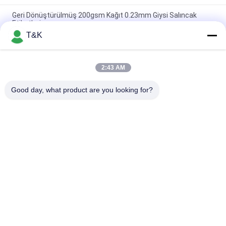
Geri Dönüştürülmüş 200gsm Kağıt 0.23mm Giysi Salıncak
Etiketleri
T&K
Giyim için Kaplamalı Sanat Kağıdı Ultrasonik Kesim 0.6mm
Kağıt Askı Etiketleri
2:43 AM
Sürdürülebilir Güvenlik Pimi 14pt Konfeksiyon Salıncak
Etiketleri
Good day, what product are you looking for?
Popüler Kategoriler
Tüm
Giysi Etiketleri 
Serigrafi Giysi 
Etiketleri
Etiketleri
Kauçuk Giyim 
Silikon Isı Transferi 
Etiketleri
Etiketleri
Tpu Isı Transferi 
Özel Giysi Yamaları
Etiketi