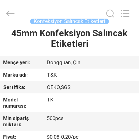
T&K
Garment
Accessories
Co.,Ltd.
All
Konfeksiyon Salıncak Etiketleri
Rights
Reserved.
45mm Konfeksiyon Salıncak
EV
Etiketleri
ÜRÜN:%
S
Menşe yeri:
Dongguan, Çin
Marka adı:
T&K
HAKKIMIZDA
Sertifika:
OEKO,SGS
Model
TK
FABRIKA
numarası:
TURU
Min sipariş
500pcs
miktarı:
KALITE
Fiyat:
$0.08-0.20/pc