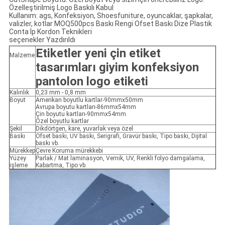
Özelleştirilmiş Logo Baskılı Kabul
Kullanım: ags, Konfeksiyon, Shoesfuniture, oyuncaklar, şapkalar,
valizler, kotlar MOQ500pcs Baskı Rengi Ofset Baskı Dize Plastik
Conta İp Kordon Teknikleri
seçenekler Yazdırıldı
Etiketler yeni çin etiket
Malzeme
tasarımları giyim konfeksiyon
pantolon logo etiketi
Kalınlık
0,23 mm - 0,8 mm
Boyut
Amerikan boyutlu kartlar-90mmx50mm
Avrupa boyutu kartları-86mmx54mm
Çin boyutu kartları-90mmx54mm
Özel boyutlu kartlar
Şekil
Dikdörtgen, kare, yuvarlak veya özel
Baskı
Ofset baskı, UV baskı, Serigrafi, Gravür baskı, Tipo baskı, Dijital
baskı vb.
Mürekkep
Çevre Koruma mürekkebi
Yüzey
Parlak / Mat laminasyon, Vernik, UV, Renkli folyo damgalama,
işleme
Kabartma, Tipo vb.