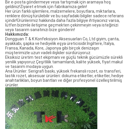
Bir e-posta göndermeye veya tartışmak için aramaya hoş
geldiniz!Ziyaret etmek için fabrikamıza gelin!
Her ürün farklı işlemlere, malzemelere, boyutlara, miktarlara,
renklere dönüştürülebilir ve bu sayfadaki bilgiler sadece referans
içindir!Ürünlerimiz hakkında daha fazla bilgiye ihtiyacınız varsa,
lütfen bizimle iletişime geçmekten çekinmeyin veya isteğinizi
veya tasarım sanatınızı bize gönderin!
Hakkımızda:
Dongguan T & K Konfeksiyon Aksesuarları Co, Ltd giyim, çanta,
ayakkabı, şapka ve hediyelik eşya üreticisidir.İngiltere, İtalya,
Fransa, Kanada, Kore, Japonya gibi birçok denizaşırı
müşterimizle uzun vadeli ilişkiler sürdürüyoruz.
Eksiksiz üretim test ekipmanı ve güçlü teknik gücümüzle sürekli
yenilik yapıyoruz.Çeşitlilik tamamlandı, kalite yüksek, fiyat makul
ve tasarım modaya uygun.
Ana Ürünler: Serigrafi baskı, yüksek frekanslı rozet, ısı transferi,
lastik rozet, aksesuar ürünleri: dokuma etiketler, etiketler, hediye
anahtarlıkları, boyun bantları ve diğer profesyonel özelleştirilmiş
ürünler.