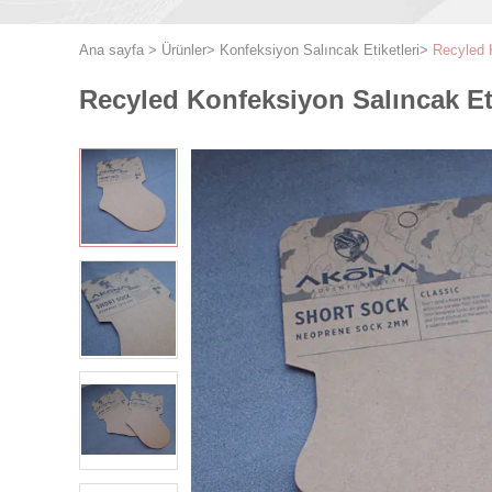
Ana sayfa
>
Ürünler
>
Konfeksiyon Salıncak Etiketleri
>
Recyled K
Recyled Konfeksiyon Salıncak Eti