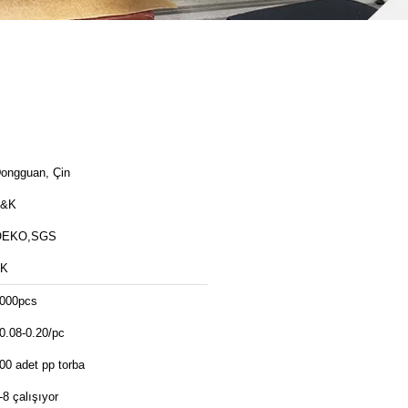
ongguan, Çin
T&K
OEKO,SGS
TK
000pcs
0.08-0.20/pc
00 adet pp torba
-8 çalışıyor