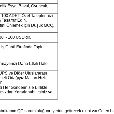
yelik Eşya, Bavul, Oyuncak,
100 ADET, Özel Taleplerinizi
Tasarruf Edin.
rafını Önlemek İçin Düşük MOQ,
30 ~ 100 USD'dir.
 İş Günü Etrafında Toplu
mayenizi Daha Etkili Hale
UPS ve Diğer Uluslararası
li Ortağıyız.Malları Hızlı,
n.
 Her Gönderinizle Birlikte
ımızdan Yararlanabilirsiniz ve
fabrikamın QC sorumluluğunu yerine getirecek ekibi var.Gelen ha