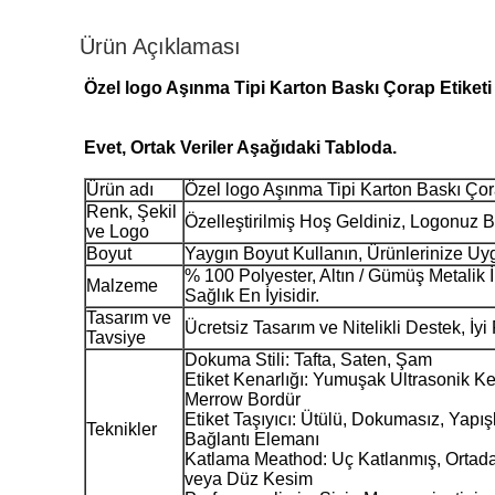
Ürün Açıklaması
Özel logo Aşınma Tipi Karton Baskı Çorap Etiketi
Evet, Ortak Veriler Aşağıdaki Tabloda.
Ürün adı
Özel logo Aşınma Tipi Karton Baskı Çor
Renk, Şekil
Özelleştirilmiş Hoş Geldiniz, Logonuz 
ve Logo
Boyut
Yaygın Boyut Kullanın, Ürünlerinize Uy
% 100 Polyester, Altın / Gümüş Metalik İ
Malzeme
Sağlık En İyisidir.
Tasarım ve
Ücretsiz Tasarım ve Nitelikli Destek, İy
Tavsiye
Dokuma Stili: Tafta, Saten, Şam
Etiket Kenarlığı: Yumuşak Ultrasonik Ke
Merrow Bordür
Etiket Taşıyıcı: Ütülü, Dokumasız, Yapış
Teknikler
Bağlantı Elemanı
Katlama Meathod: Uç Katlanmış, Ortad
veya Düz Kesim