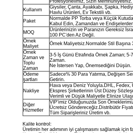
Profesyonelimiz, Sizin Memnuniyetiniz.
Giysiler, Çanta, Ayakkabı, Şapka, Hedi
Kullanım
Havlu Ürünleri, Ev Tekstili vb.
Normalde PP Torba veya Küçük Kutuda 
Paket
Kabul Edin, Zamandan ve Endişelerden 
Ürünlerinizin ve Paranızın Gereksiz İs
MOQ
100 PC'den Az Değil.
Örnek
Örnek Maliyetsiz.Normalde Stil Başına 
Maliyet
Örnek
3-5 İş Günü Etrafında Örnek Zaman; 5-7
Zaman ve
Zaman.
Toplu
Ne İstersen Yap, Önemsediğini Düşün.
Zaman
Ödeme
Sadece% 30 Para Yatırma, Değişen Ser
şartları
Getirin.
Hava veya Deniz Yoluyla.DHL, Fedex, 
Nakliye
Ekspres Şirketlerinin Üst Düzey Sözleşme
Verimli ve Düşük Maliyetle Elinize Ulaşı
VIP'imiz Olduğunuzda Son Örneklerimizi
Diğer
Ücretsiz Göndereceğiz.Distribütör Fiyat
Hizmetler
Tüm Siparişleriniz Üretim vb.
Kalite kontrol:
Üretimin her adımının iyi çalışmasını sağlamak için 