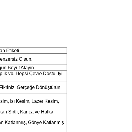
ap Etiketi
Benzersiz Olsun.
gun Boyut Atayın.
plik vb. Hepsi Çevre Dostu, İyi
i Fikrinizi Gerçeğe Dönüştürün.
sim, Isı Kesim, Lazer Kesim,
kan Sırtlı, Kanca ve Halka
an Katlanmış, Gönye Katlanmış