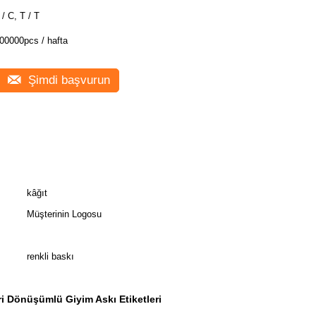
 / C, T / T
00000pcs / hafta
Şimdi başvurun
kâğıt
Müşterinin Logosu
renkli baskı
i Dönüşümlü Giyim Askı Etiketleri