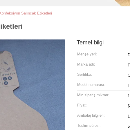
onfeksiyon Salıncak Etiketleri
ketleri
Temel bilgi
Menşe yeri:
D
Marka adı:
Sertifika:
Model numarası:
Min sipariş miktarı:
1
Fiyat:
$
Ambalaj bilgileri:
1
Teslim süresi:
5