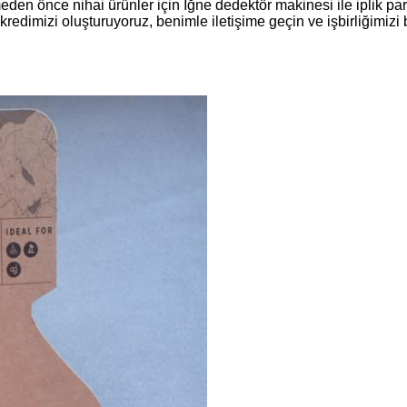
n önce nihai ürünler için İğne dedektör makinesi ile iplik pa
redimizi oluşturuyoruz, benimle iletişime geçin ve işbirliğimiz