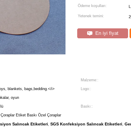
Ödeme koşulları:
L
Yetenek temini:
2
En iyi fiyat
Malzeme::
oys, blankets, bags,bedding.</i>
Logo::
pkalar, oyun
lü
Baskı::
Çoraplar Etiket Baskı Özel Çoraplar
yon Salıncak Etiketleri
SGS Konfeksiyon Salıncak Etiketleri
Ger
,
,