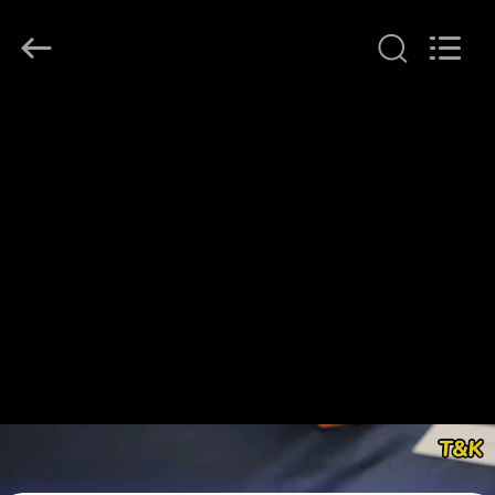
T&K
Garment
Accessories
Co.,Ltd.
All
Rights
Reserved.
EV
ÜRÜN:%
S
HAKKIMIZDA
FABRIKA
TURU
KALITE