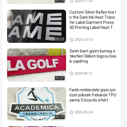
00:24
2025-11-24
Custom Silver Reflective I
n the Dark Ink Heat Trans
fer Label Garment Press
3D Printing Label Heat Tra
nsfer for Garment PET La
bel
Serigrafi Giysi Etiketleri
00:15
2025-10-13
Satin bant giyim kumaş e
tiketleri Silikon logosu bas
kı yapılmış
Serigrafi Giysi Etiketleri
2025-06-17
00:27
Farklı renklerdeki giysi için
özel yüksek frekanslı TPU
yama 3 boyutlu efekt
Özel Giysi Yamaları
2025-05-24
00:19