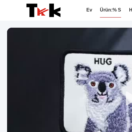
Ev
Ürün:% S
H