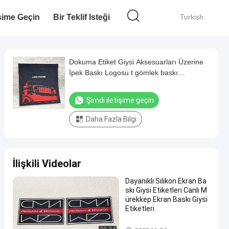
işime Geçin
Bir Teklif Isteği
Turkish
Dokuma Etiket Giysi Aksesuarları Üzerine
İpek Baskı Logosu t gömlek baskı
çıkartmaları
Şimdi iletişime geçin
Daha Fazla Bilgi
İlişkili Videolar
Dayanıklı Silikon Ekran Ba
skı Giysi Etiketleri Canlı M
ürekkep Ekran Baskı Giysi
Etiketleri
Serigrafi Giysi Etiketleri