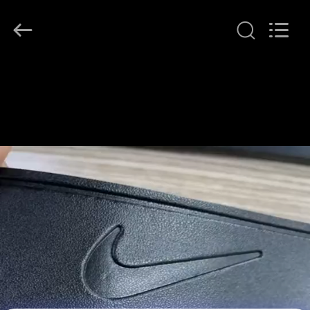
T&K
Garment
Accessories
Co.,Ltd.
All
Rights
Reserved.
EV
ÜRÜN:%
S
HAKKIMIZDA
FABRIKA
TURU
KALITE