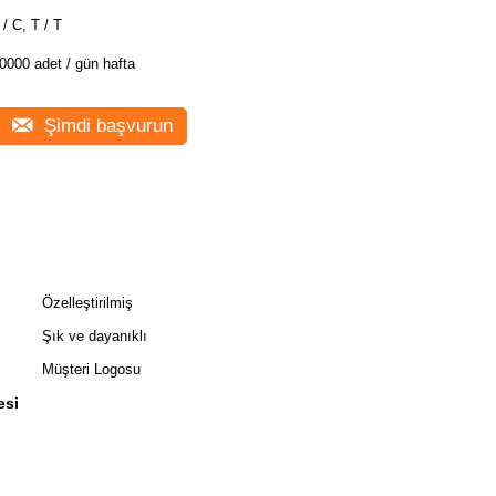
 / C, T / T
0000 adet / gün hafta
Şimdi başvurun
Özelleştirilmiş
Şık ve dayanıklı
Müşteri Logosu
esi