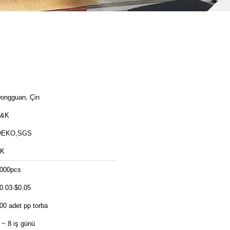
ongguan, Çin
T&K
OEKO,SGS
TK
000pcs
0.03-$0.05
00 adet pp torba
 ~ 8 iş günü