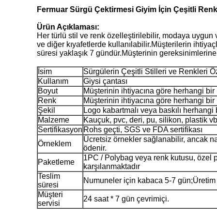
Fermuar Sürgü Çektirmesi Giyim İçin Çeşitli Renkl
Ürün Açıklaması:
Her türlü stil ve renk özelleştirilebilir, modaya uygun 
ve diğer kıyafetlerde kullanılabilir.Müşterilerin ihtiy
süresi yaklaşık 7 gündür.Müşterinin gereksinimlerine gö
İsim
Sürgülerin Çeşitli Stilleri ve Renkleri Ö
Kullanım
Giysi çantası
Boyut
Müşterinin ihtiyacına göre herhangi bir
Renk
Müşterinin ihtiyacına göre herhangi bir 
Şekil
Logo kabartmalı veya baskılı herhangi 
Malzeme
Kauçuk, pvc, deri, pu, silikon, plastik vb
Sertifikasyon
Rohs geçti, SGS ve FDA sertifikası
Ücretsiz örnekler sağlanabilir, ancak nak
Örneklem
ödenir.
1PC / Polybag veya renk kutusu, özel p
Paketleme
karşılanmaktadır
Teslim
Numuneler için kabaca 5-7 gün;Üretim 
süresi
Müşteri
24 saat * 7 gün çevrimiçi.
servisi