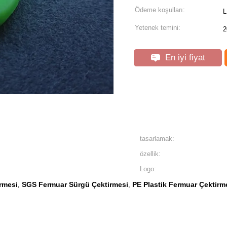
Ödeme koşulları:
L
Yetenek temini:
2
En iyi fiyat
tasarlamak:
özellik:
Logo:
rmesi
SGS Fermuar Sürgü Çektirmesi
PE Plastik Fermuar Çektirm
,
,