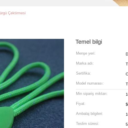
rgü Çektirmesi
Temel bilgi
Menşe yeri:
D
Marka adı:
Sertifika:
Model numarası:
Min sipariş miktarı:
1
Fiyat:
$
Ambalaj bilgileri:
1
Teslim süresi:
5