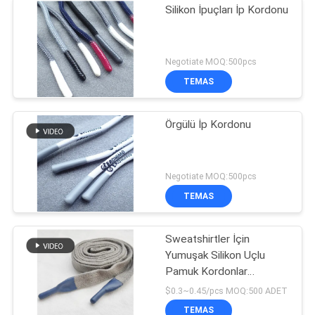
Silikon İpuçları İp Kordonu
Negotiate MOQ:500pcs
TEMAS
Örgülü İp Kordonu
Negotiate MOQ:500pcs
TEMAS
Sweatshirtler İçin
Yumuşak Silikon Uçlu
Pamuk Kordonlar
Özelleştirilmiş Silikon
$0.3~0.45/pcs MOQ:500 ADET
Uçlar
TEMAS