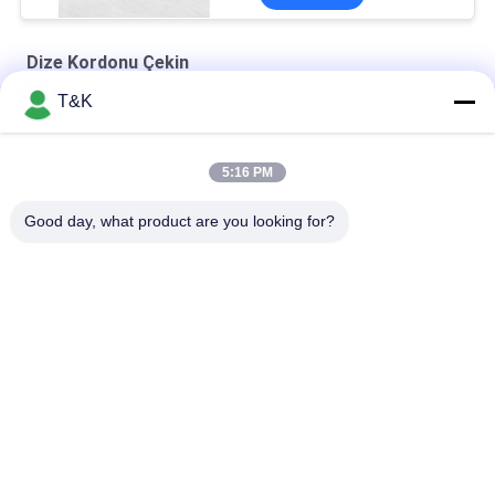
Dize Kordonu Çekin
T&K
Eşofman Altı İçin Silikon Daldırma Boyanabilir 4mm İpli Kordon
Daldırma Silikon Spor Giyim İçin 3mm İp Kordonunu Bitir
5:16 PM
Özel Logo% 100 Polyester 5mm Örgülü İpli Kordon
Good day, what product are you looking for?
Popüler Kategoriler
Tüm
Giysi Etiketleri 
Serigrafi Giysi 
Etiketleri
Etiketleri
Kauçuk Giyim 
Silikon Isı Transferi 
Etiketleri
Etiketleri
Tpu Isı Transferi 
Özel Giysi Yamaları
Etiketi