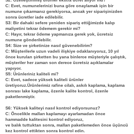
C: Evet, numunelerinizi buna göre onaylamak için bir
numune çıkarmanız gerekiyorsa, ancak yer siparişinizden
sonra ücretler iade edilebilir.
S3: Bir dahaki sefere yeniden sipariş ettiğimizde kalıp
maliyetini tekrar ödemem gerekir mi?
C: Hayır, tekrar ödeme yapmanıza gerek yok, ücretsiz
numune gönderilebilir.
S4: Size ve şirketinize nasıl güvenebilirim?
C: Müşterilerle uzun vadeli ilişkiye odaklanıyoruz, 10 yıl
önce kurulan şirketten bu yana binlerce müşteriyle çalıştık,
müşteriler her zaman son derece ücretsiz açıklamalar
yapıyor.
S5: Ürünleriniz kaliteli mi?
C: Evet, sadece yüksek kaliteli ürünler
üretiyoruz.Ürünlerimiz rafine cilalı, askılı kaplama, kaplama
sonrası lake kaplama, özenle kalite kontrol, özenle
paketlenmiştir.
S6: Yüksek kaliteyi nasıl kontrol ediyorsunuz?
C: Öncelikle malları kaplamayı ayarlamadan önce
hammadde kalitesini kontrol ediyoruz,
ve balık tuttuktan sonra, malları paketlemeden önce üçüncü
kez kontrol ettikten sonra kontrol edin.