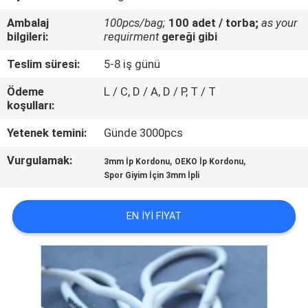
KONTROL
Ambalaj
100pcs/bag;
100 adet / torba;
as your
bilgileri:
requirment
gereği gibi
BIZIMLE
Teslim süresi:
5-8 iş günü
ILETIŞIME
Ödeme
L / C, D / A, D / P, T / T
GEÇIN
koşulları:
Yetenek temini:
Günde 3000pcs
BIR
Vurgulamak:
,
,
3mm İp Kordonu
OEKO İp Kordonu
TEKLIF
Spor Giyim İçin 3mm İpli
ISTEĞI
EN IYI FIYAT
SITE
HARITASI
PRIVACY