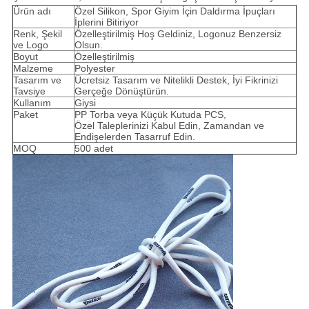
Ürün adı
Özel Silikon, Spor Giyim İçin Daldırma İpuçları
İplerini Bitiriyor
Renk, Şekil
Özelleştirilmiş Hoş Geldiniz, Logonuz Benzersiz
ve Logo
Olsun.
Boyut
Özelleştirilmiş
Malzeme
Polyester
Tasarım ve
Ücretsiz Tasarım ve Nitelikli Destek, İyi Fikrinizi
Tavsiye
Gerçeğe Dönüştürün.
Kullanım
Giysi
Paket
PP Torba veya Küçük Kutuda PCS,
Özel Taleplerinizi Kabul Edin, Zamandan ve
Endişelerden Tasarruf Edin.
MOQ
500 adet