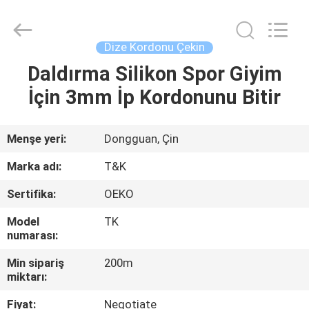
T&K
Garment
Accessories
Co.,Ltd.
All
Dize Kordonu Çekin
Rights
Reserved.
Daldırma Silikon Spor Giyim
EV
İçin 3mm İp Kordonunu Bitir
ÜRÜN:%
S
Menşe yeri:
Dongguan, Çin
Marka adı:
T&K
HAKKIMIZDA
Sertifika:
OEKO
Model
TK
FABRIKA
numarası:
TURU
Min sipariş
200m
miktarı:
KALITE
Fiyat:
Negotiate