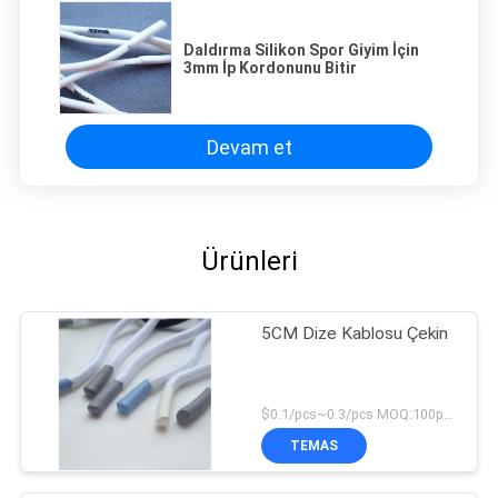
Daldırma Silikon Spor Giyim İçin
3mm İp Kordonunu Bitir
Devam et
Ürünleri
5CM Dize Kablosu Çekin
$0.1/pcs~0.3/pcs MOQ:100pcs
TEMAS