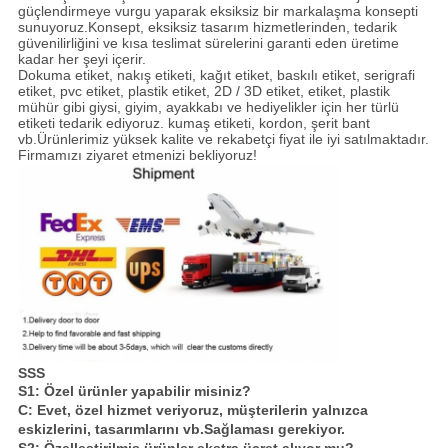
güçlendirmeye vurgu yaparak eksiksiz bir markalaşma konsepti
sunuyoruz.Konsept, eksiksiz tasarım hizmetlerinden, tedarik
güvenilirliğini ve kısa teslimat sürelerini garanti eden üretime
kadar her şeyi içerir.
Dokuma etiket, nakış etiketi, kağıt etiket, baskılı etiket, serigrafi
etiket, pvc etiket, plastik etiket, 2D / 3D etiket, etiket, plastik
mühür gibi giysi, giyim, ayakkabı ve hediyelikler için her türlü
etiketi tedarik ediyoruz. kumaş etiketi, kordon, şerit bant
vb.Ürünlerimiz yüksek kalite ve rekabetçi fiyat ile iyi satılmaktadır.
Firmamızı ziyaret etmenizi bekliyoruz!
SSS
S1: Özel ürünler yapabilir misiniz?
C: Evet, özel hizmet veriyoruz, müşterilerin yalnızca
eskizlerini, tasarımlarını vb.Sağlaması gerekiyor.
S2: Özelleştirilmiş ürünler ekstra ücret alıyor mu?