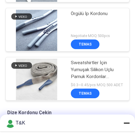
Örgülü İp Kordonu
Negotiate MOQ:500pcs
TEMAS
Sweatshirtler İçin
Yumuşak Silikon Uçlu
Pamuk Kordonlar
Özelleştirilmiş Silikon
$0.3~0.45/pcs MOQ:500 ADET
Uçlar
TEMAS
Dize Kordonu Çekin
T&K
Eşofman Altı İçin Silikon Daldırma Boyanabilir 4mm İpli Kordon