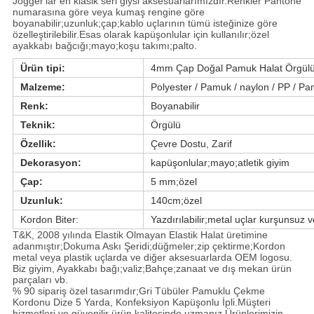
Jogger'lar en klasik seri giysi aksesuarlarımızdır.Renkler Pantone
numarasına göre veya kumaş rengine göre
boyanabilir;uzunluk;çap;kablo uçlarının tümü isteğinize göre
özelleştirilebilir.Esas olarak kapüşonlular için kullanılır;özel
ayakkabı bağcığı;mayo;koşu takımı;palto.
Ürün tipi:
4mm Çap Doğal Pamuk Halat Örgül
Malzeme:
Polyester / Pamuk / naylon / PP / P
Renk:
Boyanabilir
Teknik:
Örgülü
Özellik:
Çevre Dostu, Zarif
Dekorasyon:
kapüşonlular;mayo;atletik giyim
Çap:
5 mm;özel
Uzunluk:
140cm;özel
Kordon Biter:
Yazdırılabilir;metal uçlar kurşunsuz 
T&K, 2008 yılında Elastik Olmayan Elastik Halat üretimine 
adanmıştır;Dokuma Askı Şeridi;düğmeler;zip çektirme;Kordon 
metal veya plastik uçlarda ve diğer aksesuarlarda OEM logosu.
Biz giyim, Ayakkabı bağı;valiz;Bahçe;zanaat ve dış mekan ürün 
parçaları vb.
% 90 sipariş özel tasarımdır;Gri Tübüler Pamuklu Çekme 
Kordonu Dize 5 Yarda, Konfeksiyon Kapüşonlu İpli.Müşteri 
hizmetleri ve güvenilir ürün kalitesinde uzmanız.Ürünlerimizin 