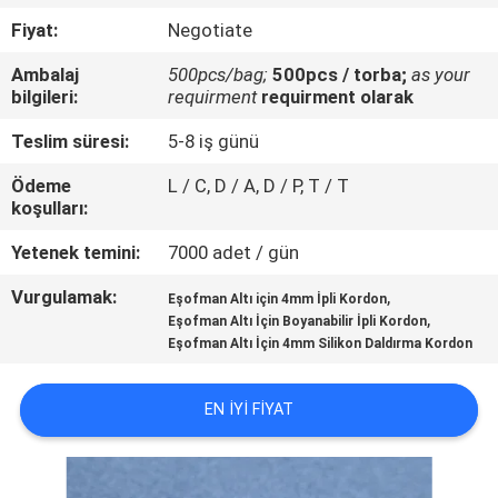
KONTROL
Fiyat:
Negotiate
Ambalaj
500pcs/bag;
500pcs / torba;
as your
BIZIMLE
bilgileri:
requirment
requirment olarak
ILETIŞIME
Teslim süresi:
5-8 iş günü
GEÇIN
Ödeme
L / C, D / A, D / P, T / T
koşulları:
BIR
Yetenek temini:
7000 adet / gün
TEKLIF
Vurgulamak:
,
Eşofman Altı için 4mm İpli Kordon
ISTEĞI
,
Eşofman Altı İçin Boyanabilir İpli Kordon
Eşofman Altı İçin 4mm Silikon Daldırma Kordon
SITE
EN IYI FIYAT
HARITASI
PRIVACY