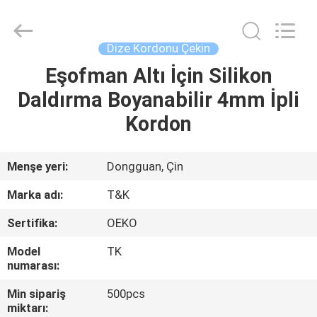
T&K
Garment
Accessories
Co.,Ltd.
All
Dize Kordonu Çekin
Rights
Reserved.
Eşofman Altı İçin Silikon
EV
Daldırma Boyanabilir 4mm İpli
ÜRÜN:%
Kordon
S
Menşe yeri:
Dongguan, Çin
HAKKIMIZDA
Marka adı:
T&K
Sertifika:
OEKO
FABRIKA
Model
TK
TURU
numarası:
Min sipariş
500pcs
KALITE
miktarı: