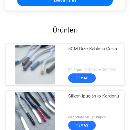
Devam et
Ürünleri
5CM Dize Kablosu Çekin
$0.1/pcs~0.3/pcs MOQ:100pcs
TEMAS
Silikon İpuçları İp Kordonu
Negotiate MOQ:500pcs
TEMAS