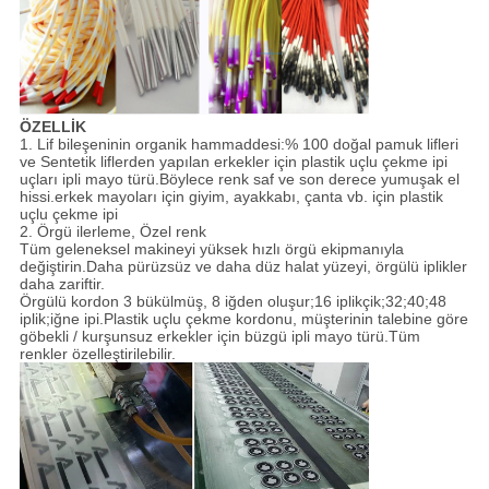
ÖZELLİK
1. Lif bileşeninin organik hammaddesi:% 100 doğal pamuk lifleri
ve Sentetik liflerden yapılan erkekler için plastik uçlu çekme ipi
uçları ipli mayo türü.Böylece renk saf ve son derece yumuşak el
hissi.erkek mayoları için giyim, ayakkabı, çanta vb. için plastik
uçlu çekme ipi
2. Örgü ilerleme, Özel renk
Tüm geleneksel makineyi yüksek hızlı örgü ekipmanıyla
değiştirin.Daha pürüzsüz ve daha düz halat yüzeyi, örgülü iplikler
daha zariftir.
Örgülü kordon 3 bükülmüş, 8 iğden oluşur;16 iplikçik;32;40;48
iplik;iğne ipi.Plastik uçlu çekme kordonu, müşterinin talebine göre
göbekli / kurşunsuz erkekler için büzgü ipli mayo türü.Tüm
renkler özelleştirilebilir.