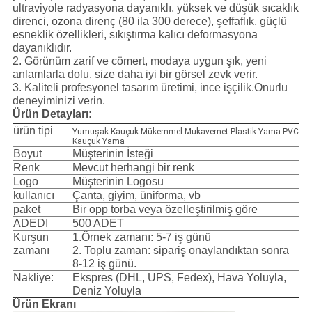
ultraviyole radyasyona dayanıklı, yüksek ve düşük sıcaklık
direnci, ozona direnç (80 ila 300 derece), şeffaflık, güçlü
esneklik özellikleri, sıkıştırma kalıcı deformasyona
dayanıklıdır.
2. Görünüm zarif ve cömert, modaya uygun şık, yeni
anlamlarla dolu, size daha iyi bir görsel zevk verir.
3. Kaliteli profesyonel tasarım üretimi, ince işçilik.Onurlu
deneyiminizi verin.
Ürün Detayları:
ürün tipi
Yumuşak Kauçuk Mükemmel Mukavemet Plastik Yama PVC
Kauçuk Yama
Boyut
Müşterinin İsteği
Renk
Mevcut herhangi bir renk
Logo
Müşterinin Logosu
kullanıcı
Çanta, giyim, üniforma, vb
paket
Bir opp torba veya özelleştirilmiş göre
ADEDI
500 ADET
Kurşun
1.Örnek zamanı: 5-7 iş günü
zamanı
2. Toplu zaman: sipariş onaylandıktan sonra
8-12 iş günü.
Nakliye:
Ekspres (DHL, UPS, Fedex), Hava Yoluyla,
Deniz Yoluyla
Ürün Ekranı