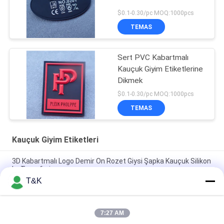
$0.1-0.30/pc MOQ:1000pcs
TEMAS
Sert PVC Kabartmalı
Kauçuk Giyim Etiketlerine
Dikmek
$0.1-0.30/pc MOQ:1000pcs
TEMAS
Kauçuk Giyim Etiketleri
3D Kabartmalı Logo Demir On Rozet Giysi Şapka Kauçuk Silikon
Isı Transferi
T&K
Terlik için PVC Kabartmalı Logo Yumuşak 3D Silikon Yamalar
Özel
7:27 AM
Çevre Dostu PVC Kauçuk Yamalar Kabartmalı Logo Silikon 3D