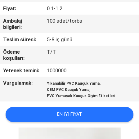
KONTROL
Fiyat:
0.1-1.2
Ambalaj
100 adet/torba
BIZIMLE
bilgileri:
ILETIŞIME
Teslim süresi:
5-8 iş günü
GEÇIN
Ödeme
T/T
koşulları:
BIR
Yetenek temini:
1000000
TEKLIF
Vurgulamak:
,
Yıkanabilir PVC Kauçuk Yama
ISTEĞI
,
OEM PVC Kauçuk Yama
PVC Yumuşak Kauçuk Giyim Etiketleri
SITE
EN IYI FIYAT
HARITASI
PRIVACY