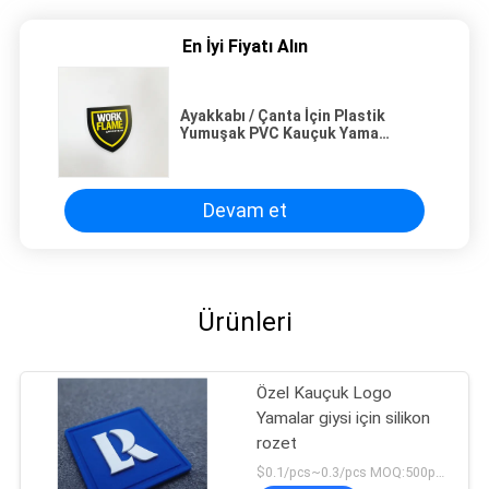
En İyi Fiyatı Alın
Ayakkabı / Çanta İçin Plastik
Yumuşak PVC Kauçuk Yama
Mükemmel Mukavemet
Devam et
Ürünleri
Özel Kauçuk Logo
Yamalar giysi için silikon
rozet
$0.1/pcs~0.3/pcs MOQ:500pcs