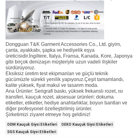
Dongguan T&K Garment Accessories Co., Ltd. giyim,
çanta, ayakkabı, şapka ve hediyelik eşya
üreticisidir.İngiltere, İtalya, Fransa, Kanada, Kore, Japonya
gibi birçok denizaşırı müşteriyle uzun vadeli ilişkiler
sürdürüyoruz.
Eksiksiz üretim test ekipmanları ve güçlü teknik
gücümüzle sürekli yenilik yapıyoruz.Çeşit tamamlandı,
kalite yüksek, fiyat makul ve tasarım moda.
Ana Ürünler: Serigrafi baskı, yüksek frekanslı rozet, ısı
transferi, kauçuk rozet, aksesuar ürünleri: dokuma
etiketler, etiketler, hediye anahtarlıklar, boyun bantları ve
diğer profesyonel özelleştirilmiş ürünler.
Şirketimizi ziyaret etmeye hoş geldiniz!
ODM Kauçuk Giysi Etiketleri
OEKO Kauçuk Giysi Etiketleri
SGS Kauçuk Giysi Etiketleri