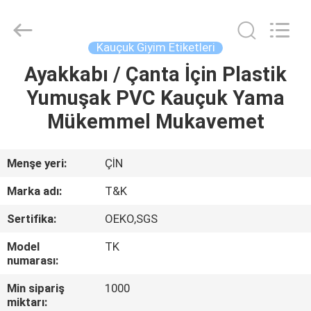
T&K
Garment
Accessories
Co.,Ltd.
All
Kauçuk Giyim Etiketleri
Rights
Reserved.
Ayakkabı / Çanta İçin Plastik
EV
Yumuşak PVC Kauçuk Yama
ÜRÜN:%
Mükemmel Mukavemet
S
Menşe yeri:
ÇİN
HAKKIMIZDA
Marka adı:
T&K
Sertifika:
OEKO,SGS
FABRIKA
Model
TK
TURU
numarası:
Min sipariş
1000
KALITE
miktarı: