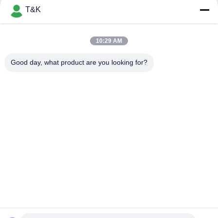
T&K
Spor Giyim İçin Sürdürülebilir Özel Giyim Yamaları
baskı logosu Isı Transferi TPU Yama Ünlü Marka İçin Ana Logo
10:29 AM
Dayanıklı Enjeksiyon 3D Baskılı Özel Giysi Yamaları
Good day, what product are you looking for?
Popüler Kategoriler
Tüm
Giysi Etiketleri 
Serigrafi Giysi 
Etiketleri
Etiketleri
Kauçuk Giyim 
Silikon Isı Transferi 
Etiketleri
Etiketleri
Tpu Isı Transferi 
Özel Giysi Yamaları
Etiketi
Kabartmalı Deri 
Konfeksiyon 
Yamalar
Salıncak Etiketleri