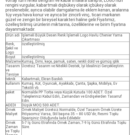
voltajı tüm renkli serigrafi ve kabartmalara sahiptir, LOGO'nun
rengini vurgular, kabartmalı dışbükey olarak içbükey olarak
preslenebilir, ayrıca olabilir damgalama ile eklem kenarı, aralarına
tüy veya hava konur ve ayrıca bir zincirli vinç, ticari markanın
güzel ve zengin bir bireysel karakteri haline gelir.Fiyatımız,
özelleştirilmiş ürünlerin miktarına, özelliklerine ve birim fiyatına
dayanmaktadır.
Ürün adı
İşlemeli Büyük Desen Renk İşlemeli Logo Havlu Chenier Yama
Çıkartması
Renk,
özelleştirilmiş
Şekil ve
Logo
Boyut
özelleştirilmiş
Malzeme
Kumaş, Dimi, keçe, pamuk, saten, renkli dold ve gümüş iplik
Tasarım
Ücretsiz Tasarım ve Nitelikli Destek, İyi İdealinizi Gerçekleştirin.
ve
Tavsiye
teknik
Kabartmalı, Ekran Baskılı.
kullanım
Kumaş, Kot, Oyuncak, Ayakkabı, Çanta, Şapka, Mobilya, Ev
Tekstili vb.
paket
Normalde PP Torba veya Küçük Kutuda 100 ADET. Özel
Taleplerinizi Kabul Edin, Zamandan ve Endişelerden Tasarruf
Edin.
ADEDI
Düşük MOQ 500 ADET.
Örnek
Örnek Maliyet Ücretsiz.Normalde, Özel Tasarım Örnek Ücrete
Maliyet
İhtiyacımız Varsa, Stil başına 35 ~ 80 USD'dir, Resmi Toplu
Siparişiniz Olduğunda İade Edilebilir.
Örnek
5-7 İş Günü Etrafında Örnek Zaman; 7-9 İş Günü Etrafında Toplu
Zaman
Süre.
ve Toplu