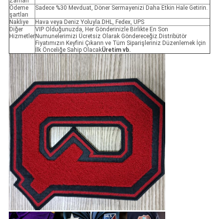
Zaman
Ödeme
Sadece %30 Mevduat, Döner Sermayenizi Daha Etkin Hale Getirin.
şartları
Nakliye
Hava veya Deniz Yoluyla.DHL, Fedex, UPS
Diğer
VIP Olduğunuzda, Her Gönderinizle Birlikte En Son
Hizmetler
Numunelerimizi Ücretsiz Olarak Göndereceğiz.Distribütör
Fiyatımızın Keyfini Çıkarın ve Tüm Siparişleriniz Düzenlemek İçin
İlk Önceliğe Sahip Olacak
Üretim vb.