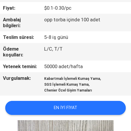
KONTROL
Fiyat:
$0.1-0.30/pc
Ambalaj
opp torba içinde 100 adet
BIZIMLE
bilgileri:
ILETIŞIME
Teslim süresi:
5-8 iş günü
GEÇIN
Ödeme
L/C, T/T
koşulları:
BIR
Yetenek temini:
50000 adet/hafta
TEKLIF
Vurgulamak:
,
Kabartmalı İşlemeli Kumaş Yama
ISTEĞI
,
SGS İşlemeli Kumaş Yama
Chenier Özel Giyim Yamaları
SITE
EN IYI FIYAT
HARITASI
PRIVACY