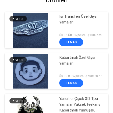
Ürünleri
Isı Transferi Özel Giysi
Yamaları
$0.15-$0.30/pc MOQ:1000pcs
TEMAS
Kabartmalı Özel Giysi
Yamaları
$0.10-0.30/pc MOQ:500pcs / renk
TEMAS
Yansıtıcı Çiçek 3D Tpu
Yamalar Yüksek Frekans
Kabartmalı Yumuşak