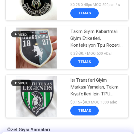
Aplike Rozeti
$0.28-0.45pc MOQ:500pcs / sipariş
TEMAS
Takım Giyim Kabartmalı
Giyim Etiketleri,
Konfeksiyon Tpu Rozeti
Üzerinde Isı Transferi
0.2$-$0.7 MOQ:500 ADET
TEMAS
Isı Transferi Giyim
Markası Yamaları, Takım
Kıyafetleri İçin TPU
Rozeti
$0.15~$0.3 MOQ:1000 adet
TEMAS
Özel Giysi Yamaları