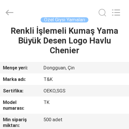
T&K
Garment
Accessories
Co.,Ltd.
All
Özel Giysi Yamaları
Rights
Reserved.
Renkli İşlemeli Kumaş Yama
EV
Büyük Desen Logo Havlu
ÜRÜN:%
Chenier
S
Menşe yeri:
Dongguan, Çin
HAKKIMIZDA
Marka adı:
T&K
Sertifika:
OEKO,SGS
FABRIKA
Model
TK
TURU
numarası:
Min sipariş
500 adet
KALITE
miktarı: