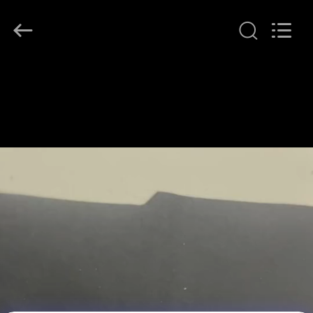
T&K
Garment
Accessories
Co.,Ltd.
All
Rights
Reserved.
EV
ÜRÜN:%
S
HAKKIMIZDA
FABRIKA
TURU
KALITE