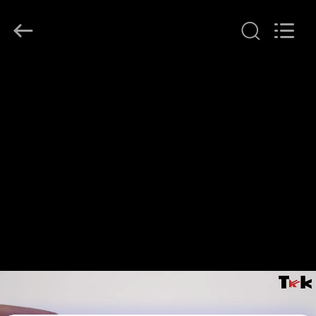
T&K
Garment
Accessories
Co.,Ltd.
All
Rights
Reserved.
EV
ÜRÜN:%
S
HAKKIMIZDA
FABRIKA
TURU
KALITE