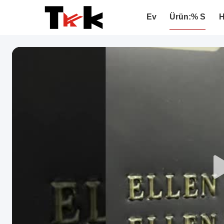
Ev
Ürün:% S
H