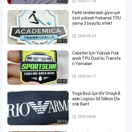
00:17
2025-11-18
Farklı renklerdeki giysi için
özel yüksek frekanslı TPU
yama 3 boyutlu efekt
Özel Giysi Yamaları
2025-05-24
00:19
Ceketler İçin Yüksek Frek
anslı TPU Özel Isı Transfe
ri Yamaları
Özel Giysi Yamaları
2025-06-17
00:45
Yoga Bezi İçin BV Onaylı B
askı Logosu 3d Silikon Ela
stik Bant
Baskılı Elastik Bant
2025-04-26
00:15