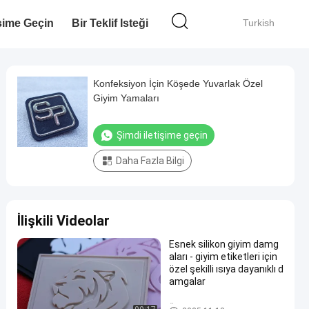
işime Geçin
Bir Teklif Isteği
Turkish
Konfeksiyon İçin Köşede Yuvarlak Özel
Giyim Yamaları
Şimdi iletişime geçin
Daha Fazla Bilgi
İlişkili Videolar
Esnek silikon giyim damg
aları - giyim etiketleri için
özel şekilli ısıya dayanıklı d
amgalar
Özel Giysi Yamaları