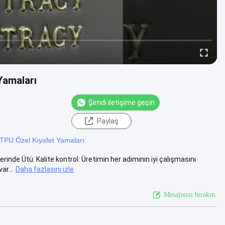
Yamaları
Şimdi iletişime geçin
Paylaş
TPU Özel Kıyafet Yamaları
inde Ütü: Kalite kontrol: Üretimin her adımının iyi çalışmasını
ar...
Daha fazlasını izle
Mesajınızı bırakın.