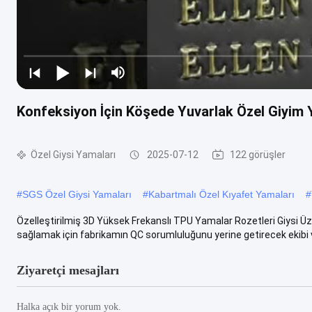
Konfeksiyon İçin Köşede Yuvarlak Özel Giyim 
Özel Giysi Yamaları
2025-07-12
122 görüşler
#
SGS Özel Giysi Yamaları
#
Kabartmalı Özel Kıyafet Yamaları
#
Özelleştirilmiş 3D Yüksek Frekanslı TPU Yamalar Rozetleri Giysi Üzer
sağlamak için fabrikamın QC sorumluluğunu yerine getirecek ekibi v
Ziyaretçi mesajları
Halka açık bir yorum yok.