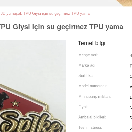
el 3D yumuşak TPU Giysi için su geçirmez TPU yama
TPU Giysi için su geçirmez TPU yama
Temel bilgi
Menşe yeri:
d
Marka adı:
Sertifika:
O
Model numarası:
V
Min sipariş miktarı:
1
Fiyat:
N
Ambalaj bilgileri:
5
Teslim süresi:
5