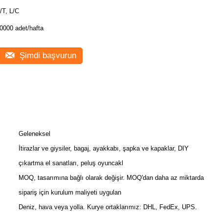
/T, L/C
0000 adet/hafta
Şimdi başvurun
Geleneksel
İtirazlar ve giysiler, bagaj, ayakkabı, şapka ve kapaklar, DIY
çıkartma el sanatları, peluş oyuncakl
MOQ, tasarımına bağlı olarak değişir. MOQ'dan daha az miktarda
sipariş için kurulum maliyeti uygulan
Deniz, hava veya yolla. Kurye ortaklarımız: DHL, FedEx, UPS.