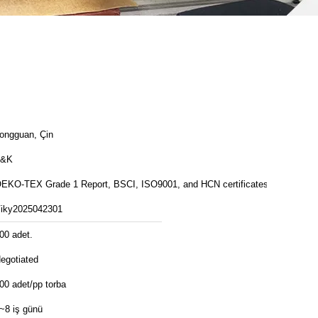
ongguan, Çin
T&K
EKO-TEX Grade 1 Report, BSCI, ISO9001, and HCN certificates
iky2025042301
00 adet.
egotiated
00 adet/pp torba
~8 iş günü