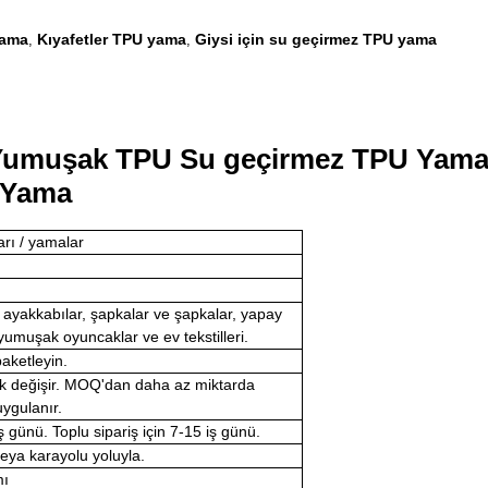
yama
Kıyafetler TPU yama
Giysi için su geçirmez TPU yama
,
,
D Yumuşak TPU Su geçirmez TPU Yama 
l Yama
ları / yamalar
, ayakkabılar, şapkalar ve şapkalar, yapay
yumuşak oyuncaklar ve ev tekstilleri.
paketleyin.
k değişir. MOQ'dan daha az miktarda
uygulanır.
ş günü. Toplu sipariş için 7-15 iş günü.
veya karayolu yoluyla.
mı