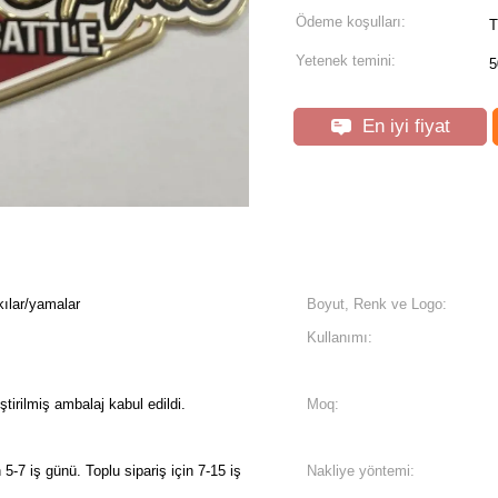
Ödeme koşulları:
T
Yetenek temini:
5
En iyi fiyat
kılar/yamalar
Boyut, Renk ve Logo:
Kullanımı:
ştirilmiş ambalaj kabul edildi.
Moq:
5-7 iş günü. Toplu sipariş için 7-15 iş
Nakliye yöntemi: