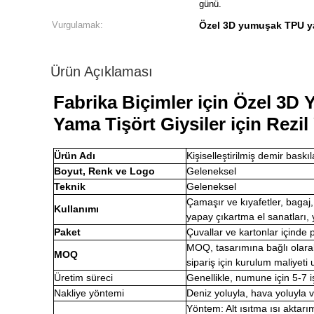
günü.
Vurgulamak:
Özel 3D yumuşak TPU 
Ürün Açıklaması
Fabrika Biçimler için Özel 3
Yama Tişört Giysiler için Rezi
Ürün Adı
Kişiselleştirilmiş demir baskı
Boyut, Renk ve Logo
Geleneksel
Teknik
Geleneksel
Çamaşır ve kıyafetler, bagaj
Kullanımı
yapay çıkartma el sanatları, 
Paket
Çuvallar ve kartonlar içinde 
MOQ, tasarımına bağlı olara
MOQ
sipariş için kurulum maliyeti 
Üretim süreci
Genellikle, numune için 5-7 i
Nakliye yöntemi
Deniz yoluyla, hava yoluyla 
Yöntem: Alt ısıtma ısı aktarı