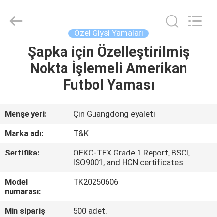
T&K
Garment
Accessories
Co.,Ltd.
All
Özel Giysi Yamaları
Rights
Reserved.
Şapka için Özelleştirilmiş
EV
Nokta İşlemeli Amerikan
ÜRÜN:%
Futbol Yaması
S
Menşe yeri:
Çin Guangdong eyaleti
HAKKIMIZDA
Marka adı:
T&K
Sertifika:
OEKO-TEX Grade 1 Report, BSCI,
FABRIKA
ISO9001, and HCN certificates
TURU
Model
TK20250606
numarası:
KALITE
Min sipariş
500 adet.