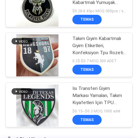
Kabartmalı Yumuşak
Aplike Rozeti
$0.28-0.45pc MOQ:500pcs / sipariş
TEMAS
Takım Giyim Kabartmalı
Giyim Etiketleri,
Konfeksiyon Tpu Rozeti
Üzerinde Isı Transferi
0.2$-$0.7 MOQ:500 ADET
TEMAS
Isı Transferi Giyim
Markası Yamaları, Takım
Kıyafetleri İçin TPU
Rozeti
$0.15~$0.3 MOQ:1000 adet
TEMAS