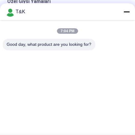
Özel Giysi Yamaları
T&K
Spor Giyim İçin Sürdürülebilir Özel Giyim Yamaları
baskı logosu Isı Transferi TPU Yama Ünlü Marka İçin Ana Logo
7:04 PM
Dayanıklı Enjeksiyon 3D Baskılı Özel Giysi Yamaları
Good day, what product are you looking for?
Popüler Kategoriler
Tüm
Giysi Etiketleri 
Serigrafi Giysi 
Etiketleri
Etiketleri
Kauçuk Giyim 
Silikon Isı Transferi 
Etiketleri
Etiketleri
Tpu Isı Transferi 
Özel Giysi Yamaları
Etiketi
Kabartmalı Deri 
Konfeksiyon 
Yamalar
Salıncak Etiketleri