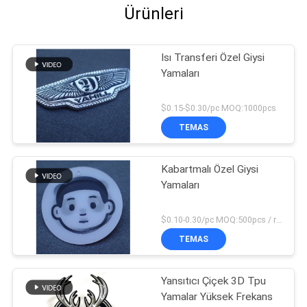
Ürünleri
Isı Transferi Özel Giysi
Yamaları
$0.15-$0.30/pc MOQ:1000pcs
TEMAS
Kabartmalı Özel Giysi
Yamaları
$0.10-0.30/pc MOQ:500pcs / renk
TEMAS
Yansıtıcı Çiçek 3D Tpu
Yamalar Yüksek Frekans