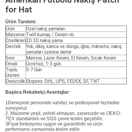
for Hat
Ürün Tanıtımı:
Ürün
Özel nakış yamaları
Malzeme
Twill kumaş / Denim vb.
Özellikleri
2D 3D nakış yama
Destek
Yok, dikiş, kanca ve döngü, iğne, mıknatıs, nakış
yamaları üzerine demir
Sınır
Merrow, Lazer Kesim, El Kesim, Sıcak Kesim
Örnek
Ücretsiz, 1-3 gün.
Toplu
5-7 Gün
Üretim
Denizcilik
Ekspres: DHL, UPS, FEDEX, SF, TNT
Başlıca Rekabetçi Avantajlar
:
1Deneyimli personele sahibiz ve profesyonel hizmetler
sunuyoruz.
2. Malzeme yeşil, zehirli olmayan, zararsızdır ve OEKO-
TEX standardını ve SGS çevre testini geçebilir,
3Fiyat fonksiyonu uygun ve garantilidir ve ürün
performansı zamanında teslim edilir.