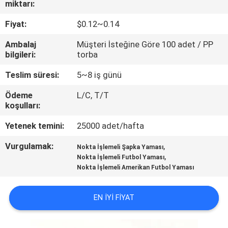
miktarı:
KONTROL
Fiyat:
$0.12~0.14
BIZIMLE
Ambalaj
Müşteri İsteğine Göre 100 adet / PP
ILETIŞIME
bilgileri:
torba
GEÇIN
Teslim süresi:
5~8 iş günü
Ödeme
L/C, T/T
BIR
koşulları:
TEKLIF
Yetenek temini:
25000 adet/hafta
ISTEĞI
Vurgulamak:
,
Nokta İşlemeli Şapka Yaması
,
Nokta İşlemeli Futbol Yaması
Nokta İşlemeli Amerikan Futbol Yaması
SITE
HARITASI
EN IYI FIYAT
PRIVACY