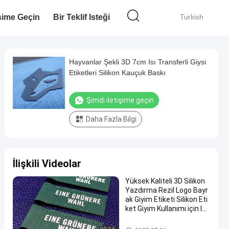
işime Geçin
Bir Teklif Isteği
Turkish
Hayvanlar Şekli 3D 7cm Isı Transferli Giysi
Etiketleri Silikon Kauçuk Baskı
Şimdi iletişime geçin
Daha Fazla Bilgi
İlişkili Videolar
Yüksek Kaliteli 3D Silikon
Yazdırma Rezil Logo Bayr
ak Giyim Etiketi Silikon Eti
ket Giyim Kullanımı için Isı
Transfer
Silikon Isı Transferi Etiketleri