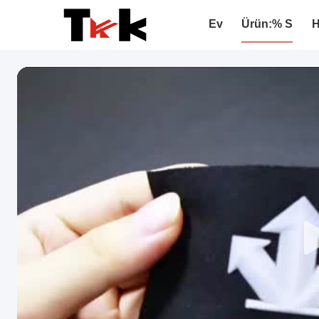
Ev
Ürün:% S
H