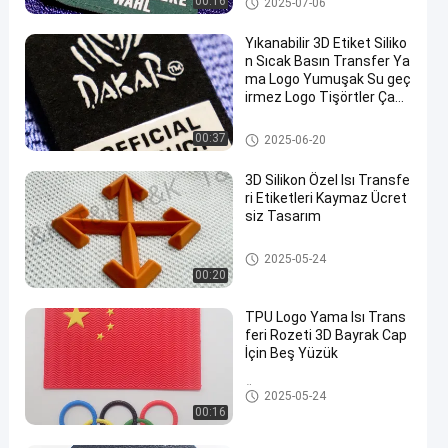
00:16
2025-07-06
Yıkanabilir 3D Etiket Siliko
n Sıcak Basın Transfer Ya
ma Logo Yumuşak Su geç
irmez Logo Tişörtler Çant
alar Ayakkabılar
Silikon Isı Transferi Etiketleri
00:37
2025-06-20
3D Silikon Özel Isı Transfe
ri Etiketleri Kaymaz Ücret
siz Tasarım
Silikon Isı Transferi Etiketleri
2025-05-24
00:20
TPU Logo Yama Isı Trans
feri Rozeti 3D Bayrak Cap
İçin Beş Yüzük
Özel Giysi Yamaları
2025-05-24
00:16