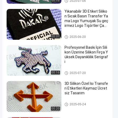
00:16
2025-07-06
Yıkanabilir 3D Etiket Siliko
n Sıcak Basın Transfer Ya
ma Logo Yumuşak Su geç
irmez Logo Tişörtler Çant
alar Ayakkabılar
Silikon Isı Transferi Etiketleri
00:37
2025-06-20
Profesyonel Baskı İçin Sili
kon Üzerine Silikon Fırça Y
üksek Dayanıklılık Serigraf
i
Silikon Isı Transferi Etiketleri
00:16
2025-07-20
3D Silikon Özel Isı Transfe
ri Etiketleri Kaymaz Ücret
siz Tasarım
Silikon Isı Transferi Etiketleri
2025-05-24
00:20