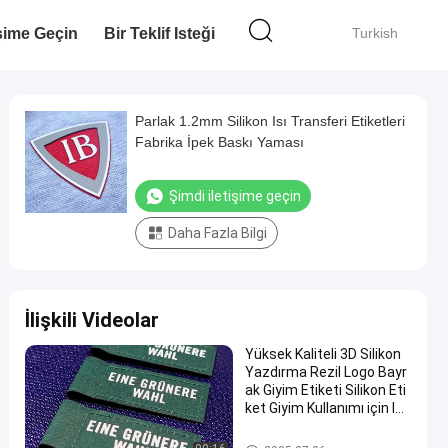
işime Geçin
Bir Teklif Isteği
Turkish
Parlak 1.2mm Silikon Isı Transferi Etiketleri
Fabrika İpek Baskı Yaması
Şimdi iletişime geçin
Daha Fazla Bilgi
İlişkili Videolar
Yüksek Kaliteli 3D Silikon
Yazdırma Rezil Logo Bayr
ak Giyim Etiketi Silikon Eti
ket Giyim Kullanımı için Isı
Transfer
Silikon Isı Transferi Etiketleri