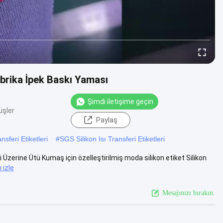
Fabrika İpek Baskı Yaması
Şimdi iletişime geçin
üşler
Paylaş
nsferi Etiketleri
#
SGS Silikon Isı Transferi Etiketleri
ti Üzerine Ütü Kumaş için özelleştirilmiş moda silikon etiket Silikon
 izle
Mesajınızı bırakın.