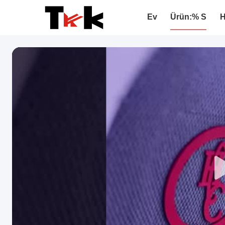
Ev
Ürün:% S
H