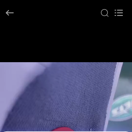
T&K
Garment
Accessories
Co.,Ltd.
All
Rights
Reserved.
EV
ÜRÜN:%
S
HAKKIMIZDA
FABRIKA
TURU
KALITE