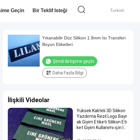
işime Geçin
Bir Teklif Isteği
Turkish
Yıkanabilir Düz Silikon 1.8mm Isı Transferi
Boyun Etiketleri
Şimdi iletişime geçin
Daha Fazla Bilgi
İlişkili Videolar
Yüksek Kaliteli 3D Silikon
Yazdırma Rezil Logo Bayr
ak Giyim Etiketi Silikon Eti
ket Giyim Kullanımı için Isı
Transfer
Silikon Isı Transferi Etiketleri