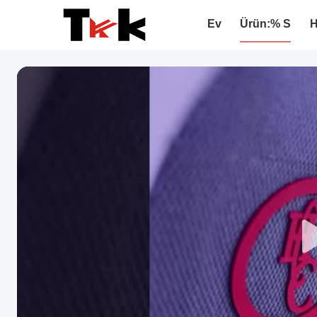
Ev
Ürün:% S
H