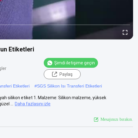
un Etiketleri
Şimdi iletişime geçin
şler
Paylaş
nsferi Etiketleri
#
SGS Silikon Isı Transferi Etiketleri
 siyah silikon etiket 1. Malzeme: Silikon malzeme, yüksek
zel ...
Daha fazlasını izle
Mesajınızı bırakın.