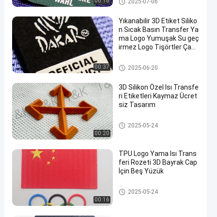
00:16
2025-07-06
Yıkanabilir 3D Etiket Siliko
n Sıcak Basın Transfer Ya
ma Logo Yumuşak Su geç
irmez Logo Tişörtler Çant
alar Ayakkabılar
Silikon Isı Transferi Etiketleri
00:37
2025-06-20
3D Silikon Özel Isı Transfe
ri Etiketleri Kaymaz Ücret
siz Tasarım
Silikon Isı Transferi Etiketleri
2025-05-24
00:20
TPU Logo Yama Isı Trans
feri Rozeti 3D Bayrak Cap
İçin Beş Yüzük
Özel Giysi Yamaları
2025-05-24
00:16