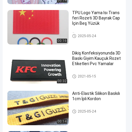
00:14
TPU Logo Yama Isı Trans
feri Rozeti 3D Bayrak Cap
İçin Beş Yüzük
Özel Giysi Yamaları
2025-05-24
00:16
Dikiş Konfeksiyonunda 3D
Baskı Giyim Kauçuk Rozet
Etiketleri Pvc Yamalar
Kauçuk Giyim Etiketleri
2021-05-15
00:32
Anti-Elastik Silikon Baskılı
1cm İpli Kordon
Dize Kordonu Çekin
2025-05-24
00:14