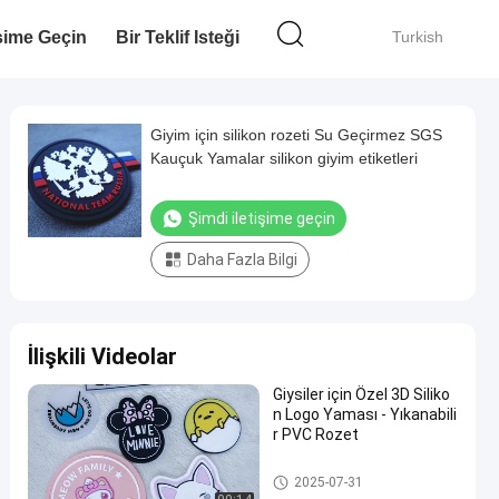
işime Geçin
Bir Teklif Isteği
Turkish
Giyim için silikon rozeti Su Geçirmez SGS
Kauçuk Yamalar silikon giyim etiketleri
Şimdi iletişime geçin
Daha Fazla Bilgi
İlişkili Videolar
Giysiler için Özel 3D Siliko
n Logo Yaması - Yıkanabili
r PVC Rozet
Kauçuk Giyim Etiketleri
2025-07-31