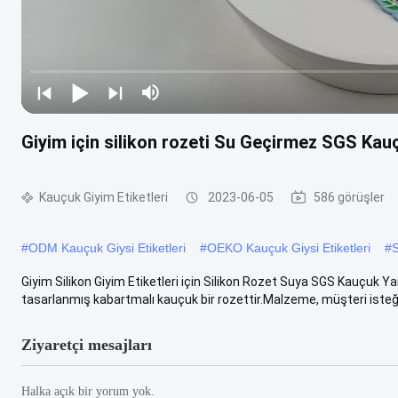
Giyim için silikon rozeti Su Geçirmez SGS Kauç
Kauçuk Giyim Etiketleri
2023-06-05
586 görüşler
#
ODM Kauçuk Giysi Etiketleri
#
OEKO Kauçuk Giysi Etiketleri
#
S
Giyim Silikon Giyim Etiketleri için Silikon Rozet Suya SGS Kauçuk Y
tasarlanmış kabartmalı kauçuk bir rozettir.Malzeme, müşteri isteğin
Ziyaretçi mesajları
Halka açık bir yorum yok.