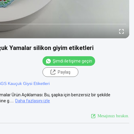
uk Yamalar silikon giyim etiketleri
Şimdi iletişime geçin
Paylaş
GS Kauçuk Giysi Etiketleri
amalar Ürün Açıklaması: Bu, şapka için benzersiz bir şekilde
e g.....
Daha fazlasını izle
Mesajınızı bırakın.