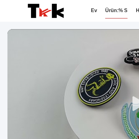
Ev
Ürün:% S
H