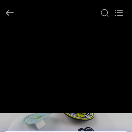
T&K
Garment
Accessories
Co.,Ltd.
All
Rights
Reserved.
EV
ÜRÜN:%
S
HAKKIMIZDA
FABRIKA
TURU
KALITE