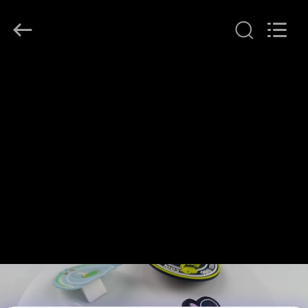
T&K
Garment
Accessories
Co.,Ltd.
All
Rights
Reserved.
EV
ÜRÜN:%
S
HAKKIMIZDA
FABRIKA
TURU
KALITE