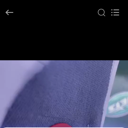
T&K
Garment
Accessories
Co.,Ltd.
All
Rights
Reserved.
EV
ÜRÜN:%
S
HAKKIMIZDA
FABRIKA
TURU
KALITE