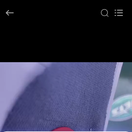
T&K
Garment
Accessories
Co.,Ltd.
All
Rights
Reserved.
EV
ÜRÜN:%
S
HAKKIMIZDA
FABRIKA
TURU
KALITE