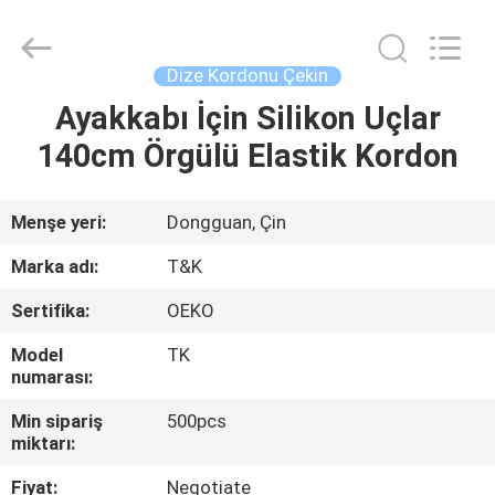
T&K
Garment
Accessories
Co.,Ltd.
All
Dize Kordonu Çekin
Rights
Reserved.
Ayakkabı İçin Silikon Uçlar
EV
140cm Örgülü Elastik Kordon
ÜRÜN:%
S
Menşe yeri:
Dongguan, Çin
Marka adı:
T&K
HAKKIMIZDA
Sertifika:
OEKO
Model
TK
FABRIKA
numarası:
TURU
Min sipariş
500pcs
miktarı:
KALITE
Fiyat:
Negotiate