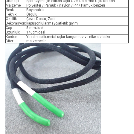
Ürün tipi:
Spor Giyim İçin Silikon Uçlu Özel Daldırma Uçlu Kordon
Malzeme:
Polyester / Pamuk / naylon / PP / Pamuk benzeri
Renk:
Boyanabilir
Teknik:
Örgülü
Özellik:
Çevre Dostu, Zarif
Dekorasyon:
kapüşonlular;mayo;atletik giyim
Çap:
5 mm;özel
Uzunluk:
140cm;özel
Kordon
Yazdırılabilir;metal uçlar kurşunsuz ve nikelsiz bakır
Biter:
malzemedir