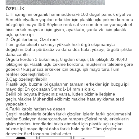
ÖZELLİK
:
1. lif içeriğinin organik hammaddesi
% 100 doğal pamuk elyaf ve
Sentetik elyaftan yapılan erkekler için plastik uçlu çekme kordonu
büzgü ipli mayo türü.
Böylece renk saf ve son derece yumuşak el
hissi.
erkek mayoları için giyim, ayakkabı, çanta vb. için plastik
uçlu çekme ipi
2. Örgü ilerleme, Özel renk
Tüm geleneksel makineyi yüksek hızlı örgü ekipmanıyla
değiştirin.
Daha pürüzsüz ve daha düz halat yüzeyi, örgülü iplikler
daha zariftir.
Örgülü kordon 3 bükülmüş, 8 iğden oluşur;16 iplikçik;32;40;48
iplik;iğne ipi.Plastik uçlu çekme kordonu, müşterinin talebine göre
göbekli / kurşunsuz erkekler için büzgü ipli mayo türü.
Tüm
renkler özelleştirilebilir.
3.
Çap özelleştirilebilir
Plastik uçlu büzme ipi çaplarının tamamı erkekler için büzgü ipli
mayo tipi;En çok satan 5mm;1-14 mm sık sık.
Belirli bir boyuta ihtiyacınız varsa, lütfen bizimle iletişime
geçin.Makine Mühendisi ekibimiz makine hata ayıklama testi
yapacaktır.
4.
Farklı kablo hatları ve desen
Çeşitli makinelerle örülen farklı çizgiler, iplerin farklı görünmesini
sağlar.
Süsleyen desen;gradyan rampası;Spiral renk, erkeklerin
giyim modası trendlerini takip etmeleri için plastik uçlu uçları
büzme ipli mayo tipini daha farklı hale getirir.
Tüm çizgiler ve
desenler özel tasarımı kabul eder.