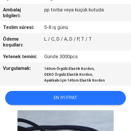
KONTROL
Ambalaj
pp torba veya küçük kutuda
bilgileri:
BIZIMLE
Teslim süresi:
5-8 iş günü
ILETIŞIME
Ödeme
L / C, D / A, D / P, T / T
GEÇIN
koşulları:
Yetenek temini:
Günde 3000pcs
BIR
Vurgulamak:
,
140cm Örgülü Elastik Kordon
TEKLIF
,
OEKO Örgülü Elastik Kordon
ISTEĞI
Ayakkabı İçin 140cm Elastik Kordon
EN IYI FIYAT
SITE
HARITASI
PRIVACY