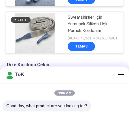
Sweatshirtler İçin
Yumuşak Silikon Uçlu
Pamuk Kordonlar
Özelleştirilmiş Silikon
$0.3~0.45/pcs MOQ:500 ADET
Uçlar
TEMAS
Dize Kordonu Çekin
T&K
Eşofman Altı İçin Silikon Daldırma Boyanabilir 4mm İpli Kordon
Daldırma Silikon Spor Giyim İçin 3mm İp Kordonunu Bitir
9:06 AM
Özel Logo% 100 Polyester 5mm Örgülü İpli Kordon
Good day, what product are you looking for?
Popüler Kategoriler
Tüm