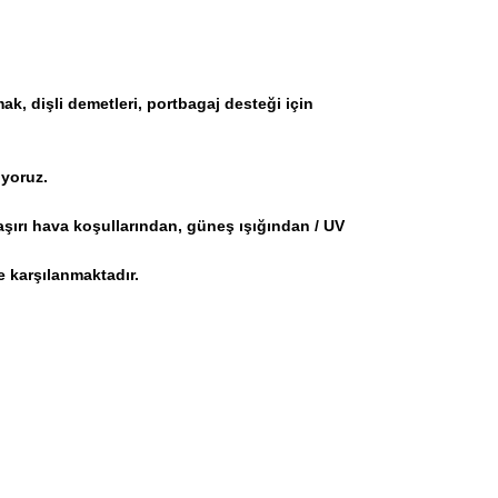
k, dişli demetleri, portbagaj desteği için
iyoruz.
 aşırı hava koşullarından, güneş ışığından / UV
 karşılanmaktadır.