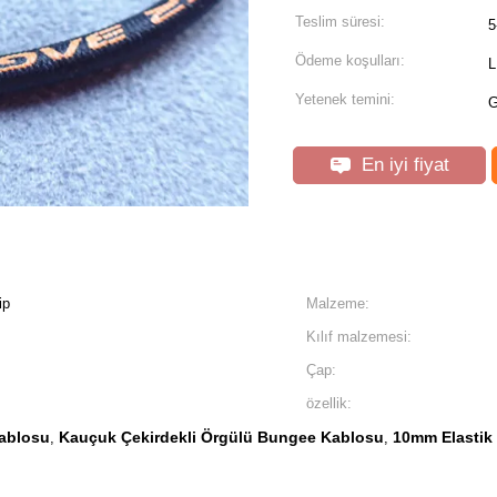
Teslim süresi:
5
Ödeme koşulları:
L
Yetenek temini:
G
En iyi fiyat
ip
Malzeme:
Kılıf malzemesi:
Çap:
özellik:
ablosu
Kauçuk Çekirdekli Örgülü Bungee Kablosu
10mm Elastik
,
,