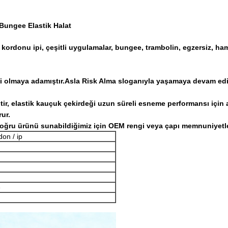
Bungee Elastik Halat
kordonu ipi, çeşitli uygulamalar, bungee, trambolin, egzersiz, hama
isi olmaya adamıştır.Asla Risk Alma sloganıyla yaşamaya devam ed
ptir, elastik kauçuk çekirdeği uzun süreli esneme performansı için
ur.
oğru ürünü sunabildiğimiz için OEM rengi veya çapı memnuniyetle
don / ip
e