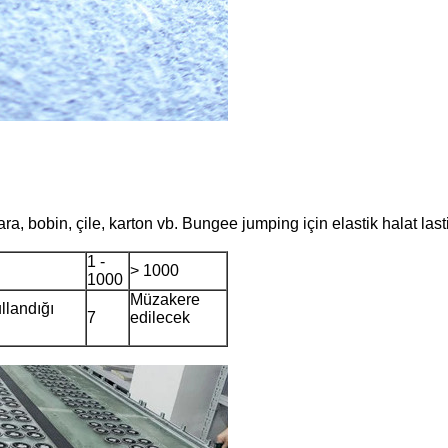
, bobin, çile, karton vb. Bungee jumping için elastik halat lasti
1 -
> 1000
1000
Müzakere
llandığı
7
edilecek