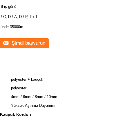
-8 iş günü
 / C, D / A, D / P, T / T
ünde 35000m
Şimdi başvurun
polyester + kauçuk
polyester
4mm / 6mm / 8mm / 10mm
Yüksek Aşınma Dayanımı
 Kauçuk Kordon