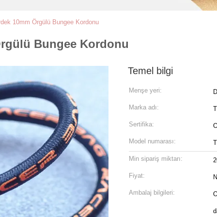
irdek 10mm Örgülü Bungee Kordonu
Örgülü Bungee Kordonu
Temel bilgi
Menşe yeri:
D
Marka adı:
Sertifika:
Model numarası:
Min sipariş miktarı:
2
Fiyat:
N
Ambalaj bilgileri:
O
d