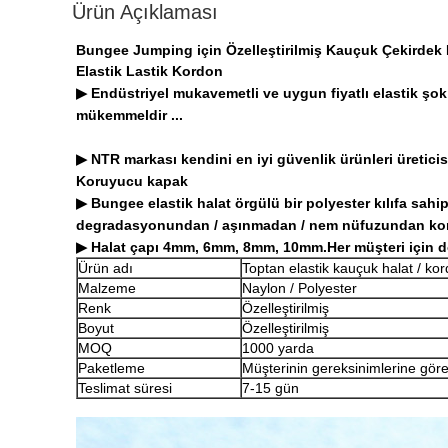
Ürün Açıklaması
Bungee Jumping için Özelleştirilmiş Kauçuk Çekirdek 
Elastik Lastik Kordon
▶ Endüstriyel mukavemetli ve uygun fiyatlı elastik şok 
mükemmeldir ...
▶ NTR markası kendini en iyi güvenlik ürünleri üretic
Koruyucu kapak
▶ Bungee elastik halat örgülü bir polyester kılıfa sahi
degradasyonundan / aşınmadan / nem nüfuzundan kor
▶ Halat çapı 4mm, 6mm, 8mm, 10mm.Her müşteri için d
Ürün adı
Toptan elastik kauçuk halat / kor
Malzeme
Naylon / Polyester
Renk
Özelleştirilmiş
Boyut
Özelleştirilmiş
MOQ
1000 yarda
Paketleme
Müşterinin gereksinimlerine gör
Teslimat süresi
7-15 gün