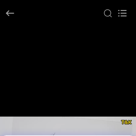
T&K
Garment
Accessories
Co.,Ltd.
All
Rights
Reserved.
EV
ÜRÜN:%
S
HAKKIMIZDA
FABRIKA
TURU
KALITE