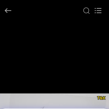
T&K
Garment
Accessories
Co.,Ltd.
All
Rights
Reserved.
EV
ÜRÜN:%
S
HAKKIMIZDA
FABRIKA
TURU
KALITE