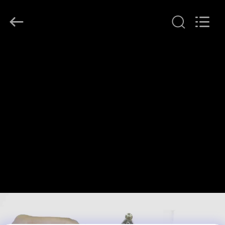
T&K
Garment
Accessories
Co.,Ltd.
All
Rights
Reserved.
EV
ÜRÜN:%
S
HAKKIMIZDA
FABRIKA
TURU
KALITE