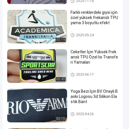
00:17
2025-11-18
Farklı renklerdeki giysi için
özel yüksek frekanslı TPU
yama 3 boyutlu efekt
Özel Giysi Yamaları
2025-05-24
00:19
Ceketler İçin Yüksek Frek
anslı TPU Özel Isı Transfe
ri Yamaları
Özel Giysi Yamaları
2025-06-17
00:45
Yoga Bezi İçin BV Onaylı B
askı Logosu 3d Silikon Ela
stik Bant
Baskılı Elastik Bant
2025-04-26
00:15