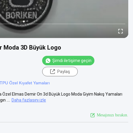
ir Moda 3D Büyük Logo
Şimdi iletişime geçin
Paylaş
TPU Özel Kıyafet Yamaları
Yama Özel Elmas Demir On 3d Büyük Logo Moda Giyim Nakış Yamaları
n ....
Daha fazlasını izle
Mesajınızı bırakın.