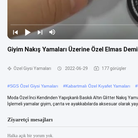
Giyim Nakış Yamaları Üzerine Özel Elmas Dem
Özel Giysi Yamaları
2022-06-29
177 görüşler
#
SGS Özel Giysi Yamaları
#
Kabartmalı Özel Kıyafet Yamaları
#
Moda Özel İnci Kendinden Yapışkanlı Baskılı Altın Glitter Nakış 
İşlemeli yamalar giyim, çanta ve ayakkabılarda aksesuar olarak yaygı
Ziyaretçi mesajları
Halka açık bir yorum yok.