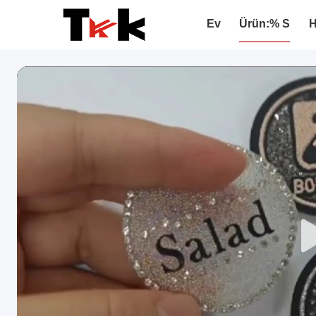
Ev
Ürün:% S
H