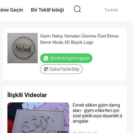
işime Geçin
Bir Teklif Isteği
Turkish
Giyim Nakış Yamaları Üzerine Özel Elmas
Demir Moda 3D Büyük Logo
Şimdi iletişime geçin
Daha Fazla Bilgi
İlişkili Videolar
Esnek silikon giyim damg
aları - giyim etiketleri için
özel şekilli ısıya dayanıklı d
amgalar
Özel Giysi Yamaları