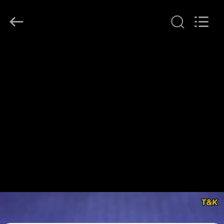
T&K
Garment
Accessories
Co.,Ltd.
All
Rights
Reserved.
EV
ÜRÜN:%
S
HAKKIMIZDA
FABRIKA
TURU
KALITE